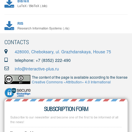
BibTeX
LaTeX / BibTeX (.bib)
RIS
Research Information Systems (.ris)
CONTACTS
428000, Cheboksary, ul. Grazhdanskaya, House 75
telephone: +7 (8352) 222-490
info@interactive-plus.ru
The content of the page is available according to the license
Creative Commons «Attribution» 4.0 International
SUBSCRIPTION FORM
Subscribe to our newsletter and become one of the first to be informed of all
the news!