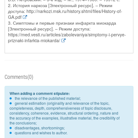
2. История наркоза [Электронный ресурс]. – Режим
доступа: http://narkozi.msk.ru/history.shtml/files/History-of-
GA.pdf
3. Симптомы и первые признаки инфаркта миокарда
[Электронный ресурс]. – Режим доступа:
https://med.vesti.ru/articles/zabolevaniya/simptomy-i-pervye-
priznaki-infarkta-miokarda/
Comments(0)
When adding a comment stipulate:
the relevance of the published material;
general estimation (originality and relevance of the topic,
completeness, depth, comprehensiveness of topic disclosure,
consistency, coherence, evidence, structural ordering, nature and
the accuracy of the examples, illustrative material, the credibility of
the conclusions;
disadvantages, shortcomings;
questions and wishes to author.