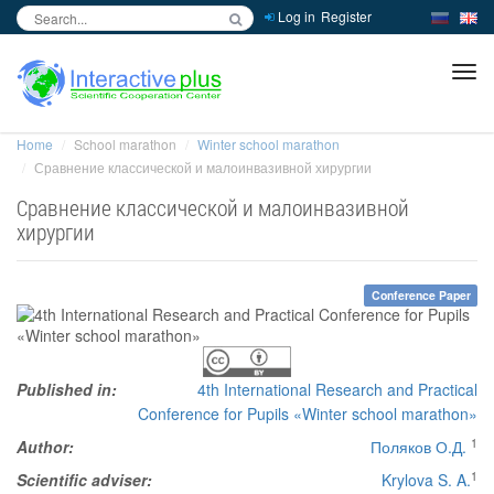
Log in
Register
inc
ра
Home
School marathon
Winter school marathon
Сравнение классической и малоинвазивной хирургии
Сравнение классической и малоинвазивной
хирургии
Conference Paper
Published in:
4th International Research and Practical
Conference for Pupils «Winter school marathon»
1
Author:
Поляков О.Д.
1
Scientific adviser:
Krylova S. A.