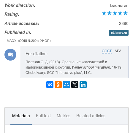
Work direction:
Биология
Rating:
Article accesses:
2390
Published in:
eLibrary.ru
1
МАОУ «СОШ №200 с УИОП»
GOST
APA
For citation:
Поляков О. Д. (2018). Сравнение классической и
малоинвазивной хирургии.
Winter school marathon
, 16-19.
Cheboksary: SCC "Interactive plus", LLC.
Metadata
Full text
Metrics
Related articles