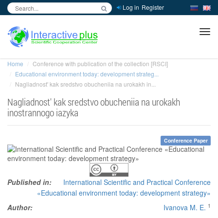
Log in
Register
inc
ра
Home
Conference with publication of the collection [RSCI]
Educational environment today: development strateg...
Nagliadnost' kak sredstvo obucheniia na urokakh in...
Nagliadnost' kak sredstvo obucheniia na urokakh
inostrannogo iazyka
Conference Paper
Published in:
International Scientific and Practical Conference
«Educational environment today: development strategy»
1
Author:
Ivanova M. E.