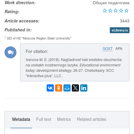
Work direction:
Общая педагогика
Rating:
Article accesses:
3443
Published in:
eLibrary.ru
1
SEI of HE "Moscow Region State University"
GOST
APA
For citation:
Ivanova M. E. (2018). Nagliadnost' kak sredstvo obucheniia
na urokakh inostrannogo iazyka.
Educational environment
today: development strategy
, 26-27. Cheboksary: SCC
"Interactive plus", LLC.
Metadata
Full text
Metrics
Related articles