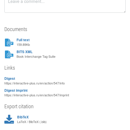
Documents
Full text
159.89Kb
BITS XML
Book Interchange Tag Suite
Links
Digest
https://interactive-plus.ru/en/action/547/info
Digest imprint
https://interactive-plus.ru/en/action/547/imprint
Export citation
BibTeX
LaTeX / BibTeX (.bib)