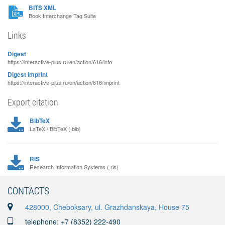
BITS XML
Book Interchange Tag Suite
Links
Digest
https://interactive-plus.ru/en/action/616/info
Digest imprint
https://interactive-plus.ru/en/action/616/imprint
Export citation
BibTeX
LaTeX / BibTeX (.bib)
RIS
Research Information Systems (.ris)
CONTACTS
428000, Cheboksary, ul. Grazhdanskaya, House 75
telephone: +7 (8352) 222-490