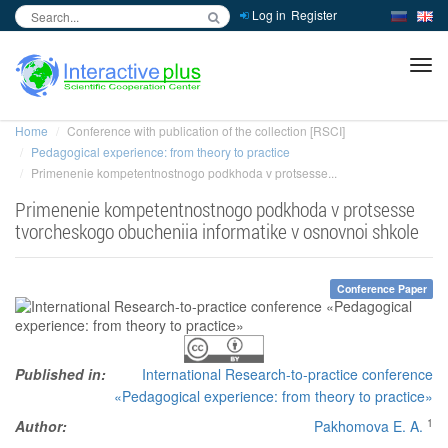
Log in
Register
inc
ра
Home
Conference with publication of the collection [RSCI]
Pedagogical experience: from theory to practice
Primenenie kompetentnostnogo podkhoda v protsesse...
Primenenie kompetentnostnogo podkhoda v protsesse
tvorcheskogo obucheniia informatike v osnovnoi shkole
Conference Paper
Published in:
International Research-to-practice conference
«Pedagogical experience: from theory to practice»
1
Author:
Pakhomova E. A.