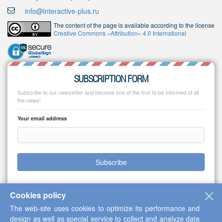
info@interactive-plus.ru
The content of the page is available according to the license
Creative Commons «Attribution» 4.0 International
SUBSCRIPTION FORM
Subscribe to our newsletter and become one of the first to be informed of all
the news!
Your email address
Subscribe
Cookies policy
The web-site uses cookies to optimize its performance and
Copyright © 2013-2026 Scientific Cooperation Center "Interactive Plus"
design as well as special service to collect and analyze data