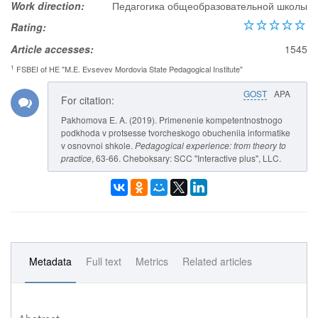
Work direction:
Педагогика общеобразовательной школы
Rating:
Article accesses:
1545
1
FSBEI of HE "M.E. Evsevev Mordovia State Pedagogical Institute"
GOST
APA
For citation:
Pakhomova E. A. (2019). Primenenie kompetentnostnogo
podkhoda v protsesse tvorcheskogo obucheniia informatike
v osnovnoi shkole.
Pedagogical experience: from theory to
practice
, 63-66. Cheboksary: SCC "Interactive plus", LLC.
Metadata
Full text
Metrics
Related articles