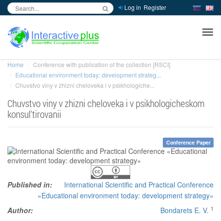
Log in
Register
inc
ра
Home
Conference with publication of the collection [RSCI]
Educational environment today: development strateg...
Chuvstvo viny v zhizni cheloveka i v psikhologiche...
Chuvstvo viny v zhizni cheloveka i v psikhologicheskom
konsul'tirovanii
Conference Paper
Published in:
International Scientific and Practical Conference
«Educational environment today: development strategy»
1
Author:
Bondarets E. V.