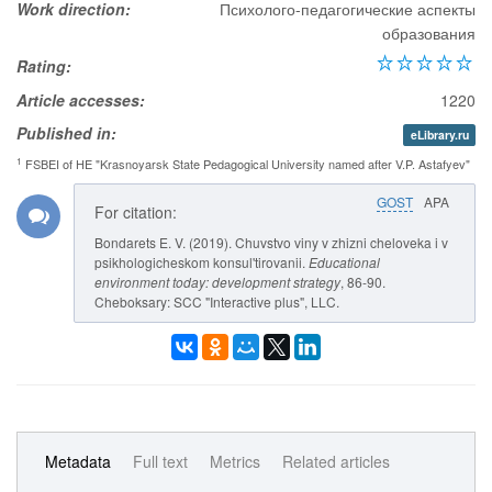
Work direction:
Психолого-педагогические аспекты
образования
Rating:
Article accesses:
1220
Published in:
eLibrary.ru
1
FSBEI of HE "Krasnoyarsk State Pedagogical University named after V.P. Astafyev"
GOST
APA
For citation:
Bondarets E. V. (2019). Chuvstvo viny v zhizni cheloveka i v
psikhologicheskom konsul'tirovanii.
Educational
environment today: development strategy
, 86-90.
Cheboksary: SCC "Interactive plus", LLC.
Metadata
Full text
Metrics
Related articles