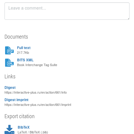
Documents
Full text
217.7Kb
BITS XML
Book Interchange Tag Suite
Links
Digest
https://interactive-plus.ru/en/action/661/info
Digest imprint
https://interactive-plus.ru/en/action/661/imprint
Export citation
BibTeX
LaTeX / BibTeX (.bib)