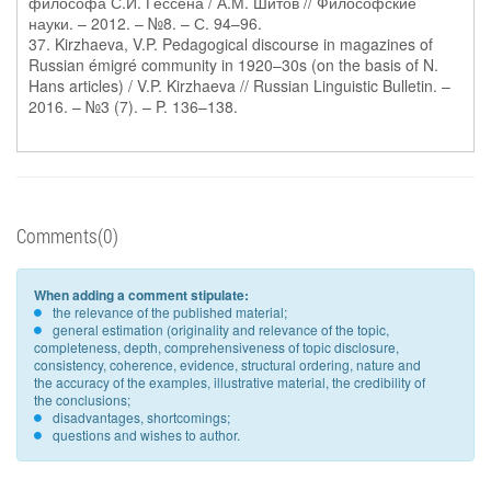
философа С.И. Гессена / А.М. Шитов // Философские
науки. – 2012. – №8. – С. 94–96.
37. Kirzhaeva, V.P. Pedagogical discourse in magazines of
Russian émigré community in 1920–30s (on the basis of N.
Hans articles) / V.P. Kirzhaeva // Russian Linguistic Bulletin. –
2016. – №3 (7). – P. 136–138.
Comments(0)
When adding a comment stipulate:
the relevance of the published material;
general estimation (originality and relevance of the topic,
completeness, depth, comprehensiveness of topic disclosure,
consistency, coherence, evidence, structural ordering, nature and
the accuracy of the examples, illustrative material, the credibility of
the conclusions;
disadvantages, shortcomings;
questions and wishes to author.