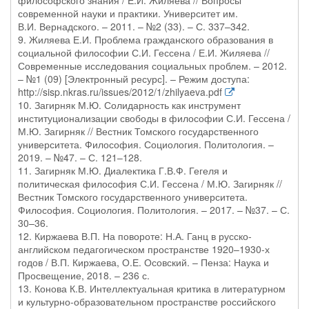
философского знания / Е.И. Жиляева // Вопросы
современной науки и практики. Университет им.
В.И. Вернадского. – 2011. – №2 (33). – С. 337–342.
9. Жиляева Е.И. Проблема гражданского образования в
социальной философии С.И. Гессена / Е.И. Жиляева //
Современные исследования социальных проблем. – 2012.
– №1 (09) [Электронный ресурс]. – Режим доступа:
http://sisp.nkras.ru/issues/2012/1/zhilyaeva.pdf
10. Загирняк М.Ю. Солидарность как инструмент
институционализации свободы в философии С.И. Гессена /
М.Ю. Загирняк // Вестник Томского государственного
университета. Философия. Социология. Политология. –
2019. – №47. – С. 121–128.
11. Загирняк М.Ю. Диалектика Г.В.Ф. Гегеля и
политическая философия С.И. Гессена / М.Ю. Загирняк //
Вестник Томского государственного университета.
Философия. Социология. Политология. – 2017. – №37. – С.
30–36.
12. Киржаева В.П. На повороте: Н.А. Ганц в русско-
английском педагогическом пространстве 1920–1930-х
годов / В.П. Киржаева, О.Е. Осовский. – Пенза: Наука и
Просвещение, 2018. – 236 с.
13. Конова К.В. Интеллектуальная критика в литературном
и культурно-образовательном пространстве российского