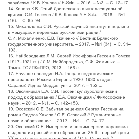
зарубежья / К.В. Конова // E-Scio. – 2016. – №3. – С. 12–17.
14. Конова К.В. Гений Достоевского в интеллектуальной
критике С.И. Гессена / К.В. Конова // E-Scio. – 2018. – №1
(16). – С. 85–94.
15. Михальченко С.И. Русский научный институт в Берлине
в мемуарах и переписке русской эмиграции /
С.И. Михальченко, Е.В. Ткаченко // Вестник Брянского
государственного университета. – 2017. – №4 (34). – С. 94–
103.
16. Найбороденко Л.М. Сергей Иосифович Гессен в Томске
(1917–1921 гг.) / Л.М. Найбороденко, С.Ф. Фоминых. –
Томск: ТОИПКиПРО, 2013. – 166 с.
17. Научное наследие Н.А. Ганца в педагогическом
пространстве России и Европы 1920–1930-х годов. –
Саранск: Изд-во Мордов. ун-та, 2017. – 152 с.
18. Овсяницкая Е.А. С.И. Гессен: культурологический
подход к образованию / Е.А. Овсяницкая // Философские
науки. – 2012. – №1. – С. 142–153.
19. Осовский О.Е. Забытая рецензия Сергея Гессена на
роман Олдоса Хаксли / О.Е. Осовский // Гуманитарные
науки и образование. – 2012. – №1. – С. 74–77.
20. Осовский О.Е. Имперская и постимперская парадигма
в идеологии российского образования XVIII – первой трети
XX века (к постановке проблемы) / О.Е. Осовский //