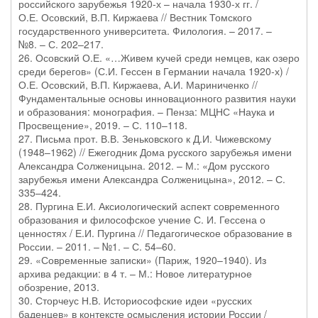
российского зарубежья 1920-х – начала 1930-х гг. /
О.Е. Осовский, В.П. Киржаева // Вестник Томского
государственного университета. Филология. – 2017. –
№8. – С. 202–217.
26. Осовский О.Е. «…Живем кучей среди немцев, как озеро
среди берегов» (С.И. Гессен в Германии начала 1920-х) /
О.Е. Осовский, В.П. Киржаева, А.И. Мариниченко //
Фундаментальные основы инновационного развития науки
и образования: монография. – Пенза: МЦНС «Наука и
Просвещение», 2019. – С. 110–118.
27. Письма прот. В.В. Зеньковского к Д.И. Чижевскому
(1948–1962) // Ежегодник Дома русского зарубежья имени
Александра Солженицына. 2012. – М.: «Дом русского
зарубежья имени Александра Солженицына», 2012. – С.
335–424.
28. Пургина Е.И. Аксиологический аспект современного
образования и философское учение С. И. Гессена о
ценностях / Е.И. Пургина // Педагогическое образование в
России. – 2011. – №1. – С. 54–60.
29. «Современные записки» (Париж, 1920–1940). Из
архива редакции: в 4 т. – М.: Новое литературное
обозрение, 2013.
30. Сторчеус Н.В. Историософские идеи «русских
баденцев» в контексте осмысления истории России /