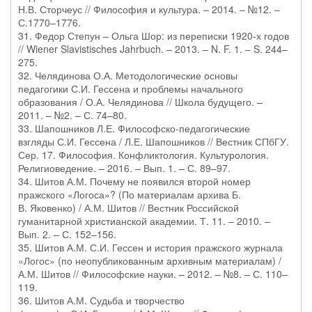
Н.В. Сторчеус // Философия и культура. – 2014. – №12. –
С.1770–1776.
31. Федор Степун – Ольга Шор: из переписки 1920-х годов
// Wiener Slavistisches Jahrbuch. – 2013. – N. F. 1. – S. 244–
275.
32. Челядинова О.А. Методологические основы
педагогики С.И. Гессена и проблемы начального
образования / О.А. Челядинова // Школа будущего. –
2011. – №2. – С. 74–80.
33. Шапошников Л.Е. Философско-педагогические
взгляды С.И. Гессена / Л.Е. Шапошников // Вестник СПбГУ.
Сер. 17. Философия. Конфликтология. Культурология.
Религиоведение. – 2016. – Вып. 1. – С. 89–97.
34. Шитов А.М. Почему не появился второй номер
пражского «Логоса»? (По материалам архива Б.
В. Яковенко) / А.М. Шитов // Вестник Российской
гуманитарной христианской академии. Т. 11. – 2010. –
Вып. 2. – С. 152–156.
35. Шитов А.М. С.И. Гессен и история пражского журнала
«Логос» (по неопубликованным архивным материалам) /
А.М. Шитов // Философские науки. – 2012. – №8. – С. 110–
119.
36. Шитов А.М. Судьба и творчество