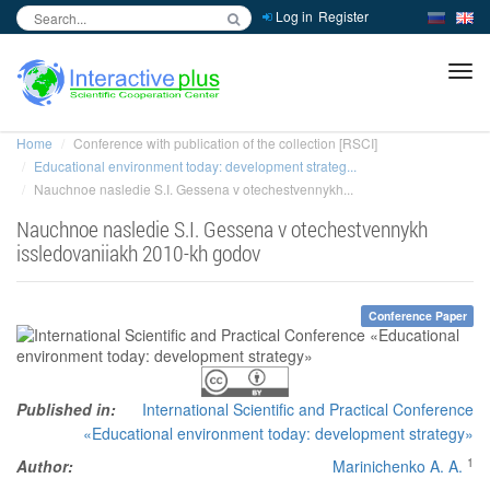
Log in
Register
inc
ра
Home
Conference with publication of the collection [RSCI]
Educational environment today: development strateg...
Nauchnoe nasledie S.I. Gessena v otechestvennykh...
Nauchnoe nasledie S.I. Gessena v otechestvennykh
issledovaniiakh 2010-kh godov
Conference Paper
Published in:
International Scientific and Practical Conference
«Educational environment today: development strategy»
1
Author:
Marinichenko A. A.