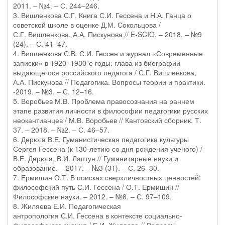
2011. – №4. – С. 244–246.
3. Вишленкова С.Г. Книга С.И. Гессена и Н.А. Ганца о
советской школе в оценке Д.М. Сокольцова /
С.Г. Вишленкова, А.А. Пискунова // E-SCIO. – 2018. – №9
(24). – С. 41–47.
4. Вишленкова С.В. С.И. Гессен и журнал «Современные
записки» в 1920–1930-е годы: глава из биографии
выдающегося российского педагога / С.Г. Вишленкова,
А.А. Пискунова // Педагогика. Вопросы теории и практики.
-2019. – №3. – С. 12–16.
5. Воробьев М.В. Проблема правосознания на раннем
этапе развития личности в философии педагогики русских
неокантианцев / М.В. Воробьев // Кантовский сборник. Т.
37. – 2018. – №2. – С. 46–57.
6. Дерюга В.Е. Гуманистическая педагогика культуры
Сергея Гессена (к 130-летию со дня рождения ученого) /
В.Е. Дерюга, В.И. Лаптун // Гуманитарные науки и
образование. – 2017. – №3 (31). – С. 26–30.
7. Ермишин О.Т. В поисках сверхличностных ценностей:
философский путь С.И. Гессена / О.Т. Ермишин //
Философские науки. – 2012. – №8. – С. 97–109.
8. Жиляева Е.И. Педагогическая
антропология С.И. Гессена в контексте социально-