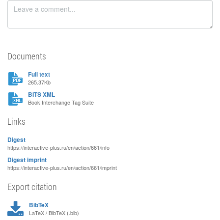
Documents
Full text
265.37Kb
BITS XML
Book Interchange Tag Suite
Links
Digest
https://interactive-plus.ru/en/action/661/info
Digest imprint
https://interactive-plus.ru/en/action/661/imprint
Export citation
BibTeX
LaTeX / BibTeX (.bib)