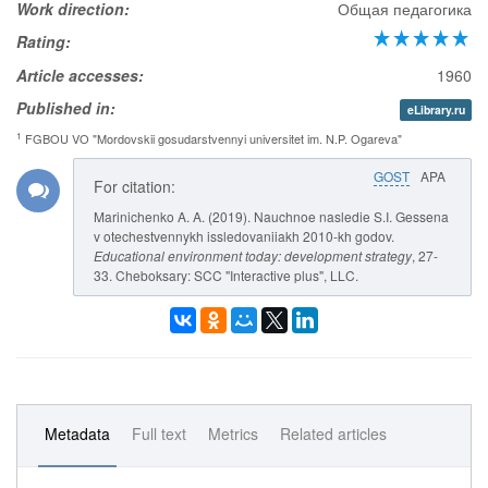
Work direction:
Общая педагогика
Rating:
Article accesses:
1960
Published in:
eLibrary.ru
1
FGBOU VO "Mordovskii gosudarstvennyi universitet im. N.P. Ogareva"
GOST
APA
For citation:
Marinichenko A. A. (2019). Nauchnoe nasledie S.I. Gessena
v otechestvennykh issledovaniiakh 2010-kh godov.
Educational environment today: development strategy
, 27-
33. Cheboksary: SCC "Interactive plus", LLC.
Metadata
Full text
Metrics
Related articles