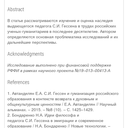
Abstract
В статье рассматриваются изучение и оценка наследия
выдающегося педагога С.И. Гессена в трудах российских
ученых-гуманитариев в последнее десятилетие. Автором
определяются основная проблематика исследований и их
дальнейшие перспективы.
Acknowledgments
Исследование выполнено при финансовой поддержке
РФФИ в рамках научного проекта №19–013–00413-А
References
1. Автандилян Е.А. С.И. Гессен и гуманизация российского
образования в контексте возврата к духовным и
общекультурным ценностям / Е.А. Автандилян // Научный
альманах. – 2015. – №8 (10). – С. 1425–1429.
2. Бондаренко Н.А. Идеи философа и
педагога С.И. Гессена в эмиграции и современное
образование / Н.А. Бондаренко // Новые технологии. –