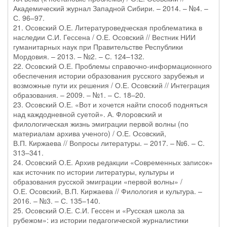
Академический журнал Западной Сибири. – 2014. – №4. –
С. 96–97.
21. Осовский О.Е. Литературоведческая проблематика в
наследии С.И. Гессена / О.Е. Осовский // Вестник НИИ
гуманитарных наук при Правительстве Республики
Мордовия. – 2013. – №2. – С. 124–132.
22. Осовский О.Е. Проблемы справочно-информационного
обеспечения истории образования русского зарубежья и
возможные пути их решения / О.Е. Осовский // Интеграция
образования. – 2009. – №1. – С. 18–20.
23. Осовский О.Е. «Вот и хочется найти способ подняться
над каждодневной суетой». А. Флоровский и
филологическая жизнь эмиграции первой волны (по
материалам архива ученого) / О.Е. Осовский,
В.П. Киржаева // Вопросы литературы. – 2017. – №6. – С.
313–341.
24. Осовский О.Е. Архив редакции «Современных записок»
как источник по истории литературы, культуры и
образования русской эмиграции «первой волны» /
О.Е. Осовский, В.П. Киржаева // Филология и культура. –
2016. – №3. – С. 135–140.
25. Осовский О.Е. С.И. Гессен и «Русская школа за
рубежом»: из истории педагогической журналистики