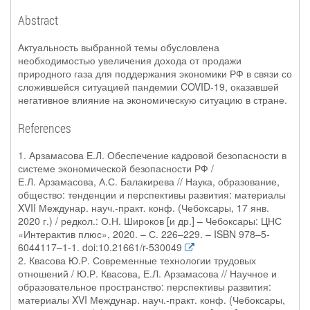
Abstract
Актуальность выбранной темы обусловлена
необходимостью увеличения дохода от продажи
природного газа для поддержания экономики РФ в связи со
сложившейся ситуацией пандемии COVID-19, оказавшей
негативное влияние на экономическую ситуацию в стране.
References
1. Арзамасова Е.Л. Обеспечение кадровой безопасности в
системе экономической безопасности РФ /
Е.Л. Арзамасова, А.С. Балакирева // Наука, образование,
общество: тенденции и перспективы развития: материалы
XVII Междунар. науч.-практ. конф. (Чебоксары, 17 янв.
2020 г.) / редкол.: О.Н. Широков [и др.] – Чебоксары: ЦНС
«Интерактив плюс», 2020. – С. 226–229. – ISBN 978–5-
6044117–1-1. doi:10.21661/r-530049
2. Квасова Ю.Р. Современные технологии трудовых
отношений / Ю.Р. Квасова, Е.Л. Арзамасова // Научное и
образовательное пространство: перспективы развития:
материалы XVI Междунар. науч.-практ. конф. (Чебоксары,