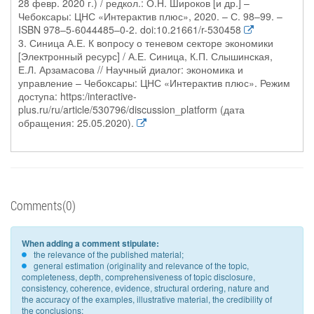
28 февр. 2020 г.) / редкол.: О.Н. Широков [и др.] –
Чебоксары: ЦНС «Интерактив плюс», 2020. – С. 98–99. –
ISBN 978–5-6044485–0-2. doi:10.21661/r-530458
3. Синица А.Е. К вопросу о теневом секторе экономики
[Электронный ресурс] / А.Е. Синица, К.П. Слышинская,
Е.Л. Арзамасова // Научный диалог: экономика и
управление – Чебоксары: ЦНС «Интерактив плюс». Режим
доступа: https:/interactive-
plus.ru/ru/article/530796/discussion_platform (дата
обращения: 25.05.2020).
Comments(0)
When adding a comment stipulate:
the relevance of the published material;
general estimation (originality and relevance of the topic,
completeness, depth, comprehensiveness of topic disclosure,
consistency, coherence, evidence, structural ordering, nature and
the accuracy of the examples, illustrative material, the credibility of
the conclusions;