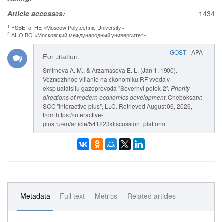
Article accesses:
1434
1
FSBEI of HE «Moscow Polytechnic University»
2
АНО ВО «Московский международный университет»
GOST
APA
For citation:
Smirnova A. M., & Arzamasova E. L. (Jan 1, 1900).
Vozmozhnoe vliianie na ekonomiku RF vvoda v
ekspluatatsiiu gazoprovoda "Severnyi potok-2".
Priority
directions of modern economics development
. Cheboksary:
SCC "Interactive plus", LLC. Retrieved August 06, 2026,
from https://interactive-
plus.ru/en/article/541223/discussion_platform
Metadata
Full text
Metrics
Related articles