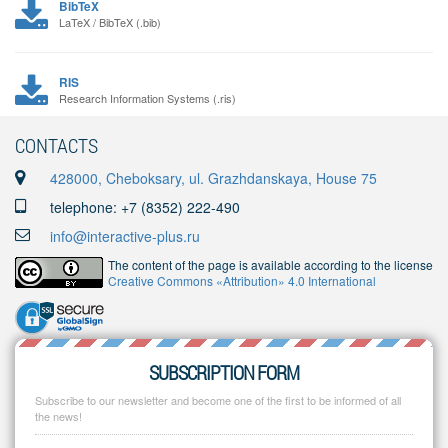
BibTeX
LaTeX / BibTeX (.bib)
RIS
Research Information Systems (.ris)
CONTACTS
428000, Cheboksary, ul. Grazhdanskaya, House 75
telephone: +7 (8352) 222-490
info@interactive-plus.ru
The content of the page is available according to the license
Creative Commons «Attribution» 4.0 International
SUBSCRIPTION FORM
Subscribe to our newsletter and become one of the first to be informed of all
the news!