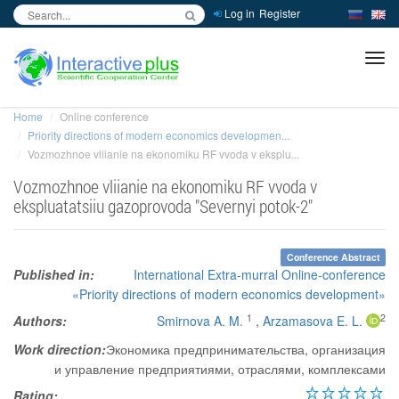
Log in
Register
inc
ра
Home
Online conference
Priority directions of modern economics developmen...
Vozmozhnoe vliianie na ekonomiku RF vvoda v eksplu...
Vozmozhnoe vliianie na ekonomiku RF vvoda v
ekspluatatsiiu gazoprovoda "Severnyi potok-2"
Conference Abstract
Published in:
International Extra-murral Online-conference
«Priority directions of modern economics development»
1
2
Authors:
Smirnova A. M.
,
Arzamasova E. L.
Work direction:
Экономика предпринимательства, организация
и управление предприятиями, отраслями, комплексами
Rating: