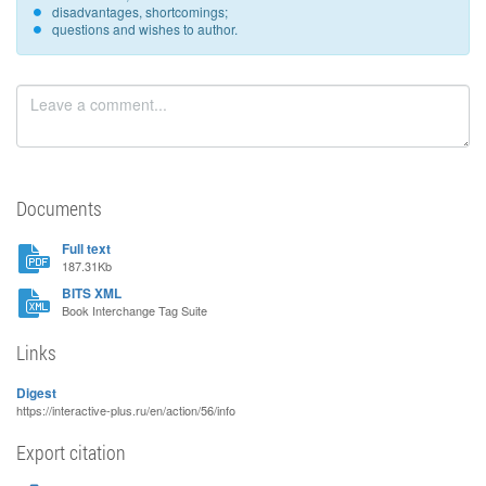
disadvantages, shortcomings;
questions and wishes to author.
Documents
Full text
187.31Kb
BITS XML
Book Interchange Tag Suite
Links
Digest
https://interactive-plus.ru/en/action/56/info
Export citation