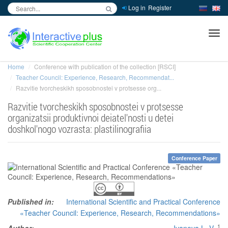
Log in
Register
inc
ра
Home
Conference with publication of the collection [RSCI]
Teacher Council: Experience, Research, Recommendat...
Razvitie tvorcheskikh sposobnostei v protsesse org...
Razvitie tvorcheskikh sposobnostei v protsesse
organizatsii produktivnoi deiatel'nosti u detei
doshkol'nogo vozrasta: plastilinografiia
Conference Paper
Published in:
International Scientific and Practical Conference
«Teacher Council: Experience, Research, Recommendations»
1