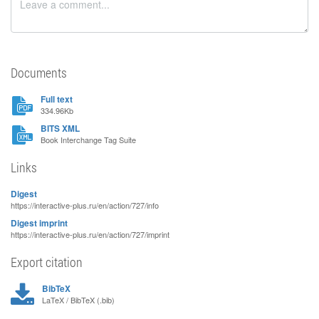
Documents
Full text
334.96Kb
BITS XML
Book Interchange Tag Suite
Links
Digest
https://interactive-plus.ru/en/action/727/info
Digest imprint
https://interactive-plus.ru/en/action/727/imprint
Export citation
BibTeX
LaTeX / BibTeX (.bib)