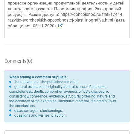
процессе организации продуктивной деятельности у детей
дошкольного возраста. Пластилинография [Электронный
ресурс]. – Режим доступа: https://dohcolonoc.ru/stati/17444-
razvitie-tvorcheskikh-sposobnostej-plastilinografiya.html (дата
обращения: 05.11.2020).
Comments(0)
When adding a comment stipulate:
the relevance of the published material;
general estimation (originality and relevance of the topic,
completeness, depth, comprehensiveness of topic disclosure,
consistency, coherence, evidence, structural ordering, nature and
the accuracy of the examples, illustrative material, the credibility of
the conclusions;
disadvantages, shortcomings;
questions and wishes to author.