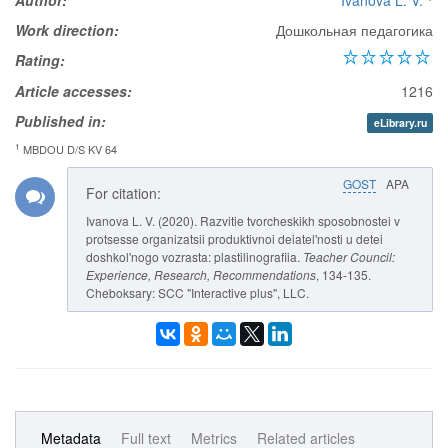
Author:
Ivanova L. V.
Work direction:
Дошкольная педагогика
Rating:
Article accesses:
1216
Published in:
eLibrary.ru
1
MBDOU D/S KV 64
GOST
APA
For citation:
Ivanova L. V. (2020). Razvitie tvorcheskikh sposobnostei v
protsesse organizatsii produktivnoi deiatel'nosti u detei
doshkol'nogo vozrasta: plastilinografiia.
Teacher Council:
Experience, Research, Recommendations
, 134-135.
Cheboksary: SCC "Interactive plus", LLC.
Metadata
Full text
Metrics
Related articles