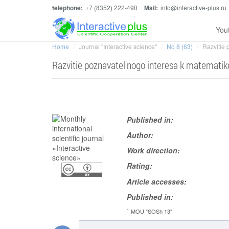
telephone:
+7 (8352) 222-490
Mail:
info@interactive-plus.ru
You
Home
Journal "Interactive science"
No 8 (63)
Razvitie 
Razvitie poznavatel'nogo interesa k matematike
Published in:
Author:
Work direction:
Rating:
Article accesses:
Published in:
1
MOU "SOSh 13"