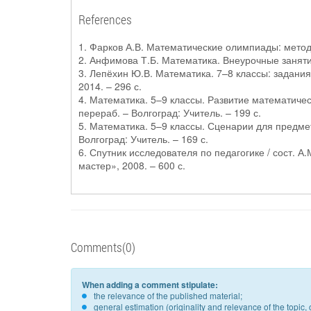
References
1. Фарков А.В. Математические олимпиады: методик
2. Анфимова Т.Б. Математика. Внеурочные занятия
3. Лепёхин Ю.В. Математика. 7–8 классы: задания
2014. – 296 с.
4. Математика. 5–9 классы. Развитие математическ
перераб. – Волгоград: Учитель. – 199 с.
5. Математика. 5–9 классы. Сценарии для предмет
Волгоград: Учитель. – 169 с.
6. Спутник исследователя по педагогике / сост. 
мастер», 2008. – 600 с.
Comments(0)
When adding a comment stipulate:
the relevance of the published material;
general estimation (originality and relevance of the topi