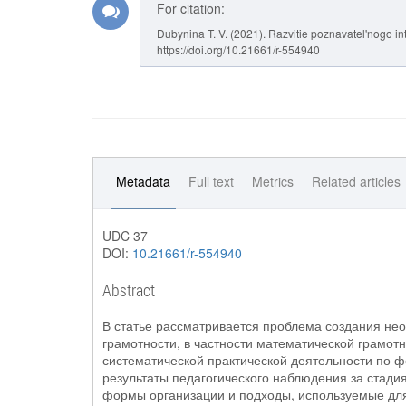
For citation:
Dubynina T. V. (2021). Razvitie poznavatel'nogo in
https://doi.org/10.21661/r-554940
Metadata
Full text
Metrics
Related articles
UDC 37
DOI:
10.21661/r-554940
Abstract
В статье рассматривается проблема создания н
грамотности, в частности математической грамот
систематической практической деятельности по 
результаты педагогического наблюдения за стади
формы организации и подходы, используемые для