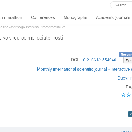
th marathon
Conferences
Monographs
Academic journals
poznavatel'nogo interesa k matematike vo...
 vo vneurochnoi deiatel'nosti
Researc
DOI:
10.21661/r-554940
Ope
Monthly international scientific journal «Interactive
Dubynin
Пе
e
GOST