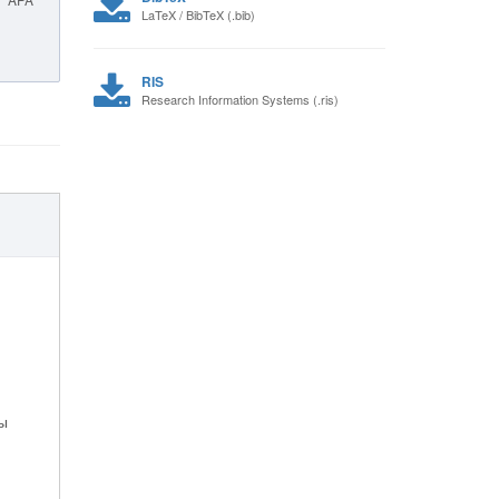
LaTeX / BibTeX (.bib)
RIS
Research Information Systems (.ris)
ы