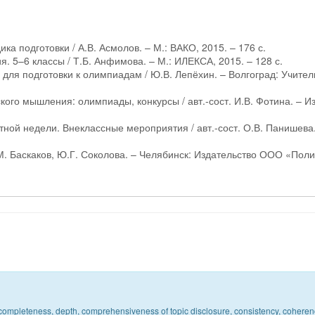
а подготовки / А.В. Асмолов. – М.: ВАКО, 2015. – 176 с.
. 5–6 классы / Т.Б. Анфимова. – М.: ИЛЕКСА, 2015. – 128 с.
 для подготовки к олимпиадам / Ю.В. Лепёхин. – Волгоград: Учител
ого мышления: олимпиады, конкурсы / авт.-сост. И.В. Фотина. – Из
ной недели. Внеклассные мероприятия / авт.-сост. О.В. Панишева.
А.М. Баскаков, Ю.Г. Соколова. – Челябинск: Издательство ООО «Пол
c, completeness, depth, comprehensiveness of topic disclosure, consistency, coheren