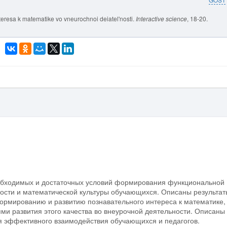
teresa k matematike vo vneurochnoi deiatel'nosti.
Interactive science
, 18-20.
еобходимых и достаточных условий формирования функциональной
ности и математической культуры обучающихся. Описаны результат
формированию и развитию познавательного интереса к математике,
ями развития этого качества во внеурочной деятельности. Описаны
 эффективного взаимодействия обучающихся и педагогов.