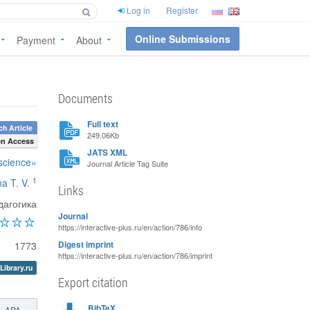
Log in
Register
Online Submissions
Payment
About
Documents
Full text
h Article
249.06Kb
n Access
JATS XML
 science»
Journal Article Tag Suite
1
a T. V.
Links
дагогика
Journal
https://interactive-plus.ru/en/action/786/info
1773
Digest imprint
https://interactive-plus.ru/en/action/786/imprint
Library.ru
Export citation
BibTeX
APA