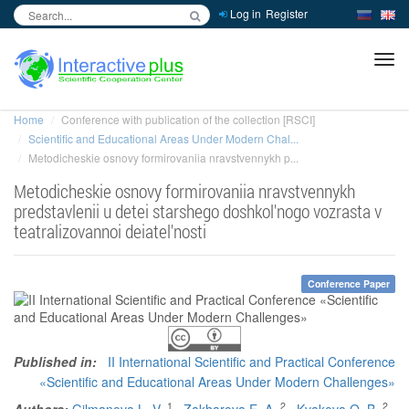
Log in
Register
inc
ра
Home
Conference with publication of the collection [RSCI]
Scientific and Educational Areas Under Modern Chal...
Metodicheskie osnovy formirovaniia nravstvennykh p...
Metodicheskie osnovy formirovaniia nravstvennykh
predstavlenii u detei starshego doshkol'nogo vozrasta v
teatralizovannoi deiatel'nosti
Conference Paper
Published in:
II International Scientific and Practical Conference
«Scientific and Educational Areas Under Modern Challenges»
1
2
2