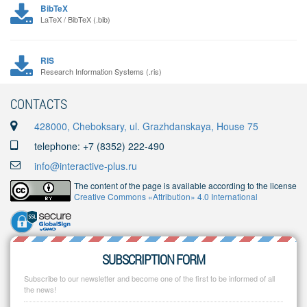
BibTeX
LaTeX / BibTeX (.bib)
RIS
Research Information Systems (.ris)
CONTACTS
428000, Cheboksary, ul. Grazhdanskaya, House 75
telephone: +7 (8352) 222-490
info@interactive-plus.ru
The content of the page is available according to the license
Creative Commons «Attribution» 4.0 International
SUBSCRIPTION FORM
Subscribe to our newsletter and become one of the first to be informed of all
the news!