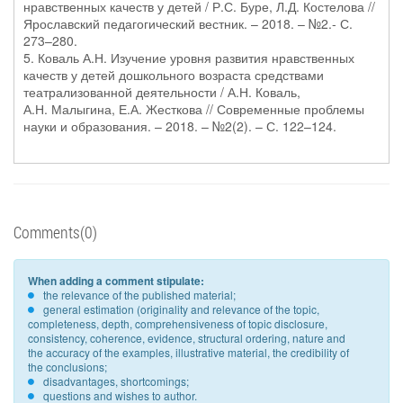
нравственных качеств у детей / Р.С. Буре, Л.Д. Костелова //
Ярославский педагогический вестник. – 2018. – №2.- С.
273–280.
5. Коваль А.Н. Изучение уровня развития нравственных
качеств у детей дошкольного возраста средствами
театрализованной деятельности / А.Н. Коваль,
А.Н. Малыгина, Е.А. Жесткова // Современные проблемы
науки и образования. – 2018. – №2(2). – С. 122–124.
Comments(0)
When adding a comment stipulate:
the relevance of the published material;
general estimation (originality and relevance of the topic,
completeness, depth, comprehensiveness of topic disclosure,
consistency, coherence, evidence, structural ordering, nature and
the accuracy of the examples, illustrative material, the credibility of
the conclusions;
disadvantages, shortcomings;
questions and wishes to author.