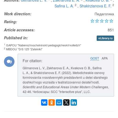
Authors:
Gilmanova L. V.
,
Zakharova E. A.
,
Kvakova O. B.
,
2
2
Safina L. A.
,
Shakirzianova E. F.
Work direction:
Педагогика
Rating:
Article accesses:
851
Published in:
eLibrary.ru
1
GAPOU "Naberezhnochelninskii pedagogicheskii kolledzh"
2
MBDOU "D/S 125 "Zateiniki"
GOST
APA
For citation:
Gilmanova L. V., Zakharova E. A., Kvakova O. B., Safina
L. A., & Shakirzianova E. F. (2022). Metodicheskie osnovy
formirovaniia nravstvennykh predstavlenii u detei starshego
doshkol'nogo vozrasta v teatralizovannoi deiatel'nosti.
Scientific and Educational Areas Under Modern Challenges
,
42-46. Чебоксары: SCC "Interactive plus", LLC.