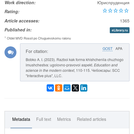
Work direction:
Юриспруденция
Rating:
Article accesses:
1365
Published in:
eLibrary.ru
1
Otdel MVD Rossii po Chuguevskomu raionu
GOST
APA
For citation:
Bobko A. I. (2023). Razboi kak forma khishcheniia chuzhogo
imushchestva: ugolovno-pravovoi aspekt.
Education and
science in the modern context
, 110-115. Чебоксары: SCC
"Interactive plus", LLC.
Metadata
Full text
Metrics
Related articles