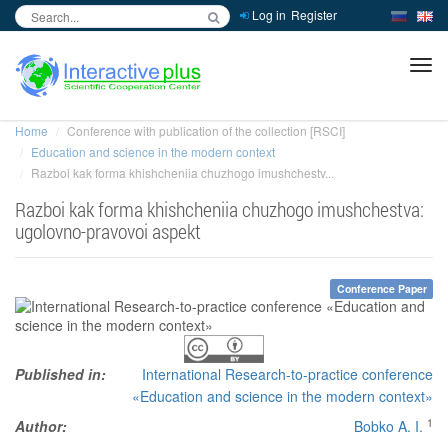
Log in
Register
inc
ра
Home
Conference with publication of the collection [RSCI]
Education and science in the modern context
Razboi kak forma khishcheniia chuzhogo imushchestv...
Razboi kak forma khishcheniia chuzhogo imushchestva:
ugolovno-pravovoi aspekt
Conference Paper
Published in:
International Research-to-practice conference
«Education and science in the modern context»
1
Author:
Bobko A. I.