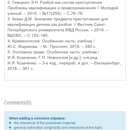
2. Геворкян Э.Н. Разбой как состав преступления.
Проблемы квалификации и правоприменения // Молодой
ученый. – 2019. – №17(255). – С.76–78.
3. Кокин Д.М. Значение предмета преступления для
квалификации деяния как разбоя. // Вестник Санкт-
Петербургского университета МВД России. – 2019. –
№2(82). – С.153–160.
4. Криминология. Особенная часть: учебник /
Ю.С. Жарикова. – М.: Проспект, 2018. – 340 с.
5. Уголовное право. Особенная часть: учебник /
И.Я. Козаченко, Г.П. Новоселов [и др.]; отв.ред.
И.Я. Козаченко. – 3-е изд., перераб. и доп. – Екатеринбург,
2018. – 351 с.
Comments(0)
When adding a comment stipulate:
the relevance of the published material;
general estimation (originality and relevance of the topic,