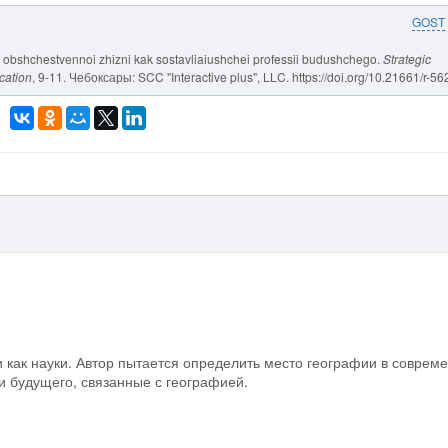
GOST
i obshchestvennoi zhizni kak sostavliaiushchei professii budushchego.
Strategic
cation
, 9-11. Чебоксары: SCC "Interactive plus", LLC. https://doi.org/10.21661/r-5
 как науки. Автор пытается определить место географии в соврем
и будущего, связанные с географией.