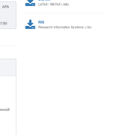
LaTeX / BibTeX (.bib)
APA
RIS
62190
Research Information Systems (.ris)
енной