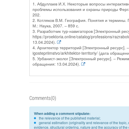
1. Абдуллаев И.Х. Некоторые вопросы интерактивн
проблемы использования и охраны природы Ферган
202.
2. Котляков В.М. География. Понятия и термины. 
М.: Наука, 2007. – 859 с.
3. Разработчик тур-навигаторов [Электронный ресу
https://proektoria.online/catalog/professions/razra
13.04.2024).
4. Архитектор территорий [Электронный ресурс]. – Р
igostepriimstvo/arkhitektor-territoriy/ (дата обращен
5. Урбанист-эколог [Электронный ресурс]. – Режим до
обращения: 13.04.2024).
Comments(0)
When adding a comment stipulate:
the relevance of the published material;
general estimation (originality and relevance of the topi
evidence, structural ordering, nature and the accuracy of the e