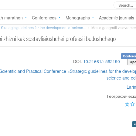
th marathon
Conferences
Monographs
Academic journals
Strategic guidelines for the development of scienc...
Mesto geografii v sovremen
 zhizni kak sostavliaiushchei professii budushchego
Confere
DOI:
10.21661/r-562190
Ope
 Scientific and Practical Conference «Strategic guidelines for the devel
science and ed
Lari
Географическ
e