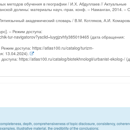
ых методов обучения в географии / И.Х. Абдуллаев // Актуальные
ской долины: материалы науч.-прак. конф. – Наманган, 2014. – С
Пятиязычный академический словарь / В.М. Котляков, А.И. Комарова
рс]. – Режим доступа:
botchik-tur-navigatorov?ysclid=luygjzvhfy385019465 (дата обращения:
ежим доступа: https://atlas100.ru/catalog/turizm-
ия: 13.04.2024).
ступа: https://atlas100.ru/catalog/biotekhnologii/urbanist-ekolog-/ (
c, completeness, depth, comprehensiveness of topic disclosure, consistency, coheren
xamples, illustrative material, the credibility of the conclusions;