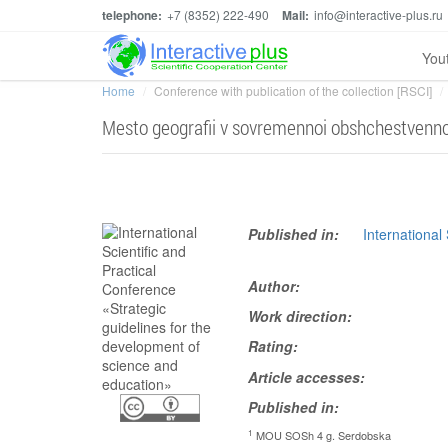
telephone:
+7 (8352) 222-490
Mail:
info@interactive-plus.ru
You
Home
Conference with publication of the collection [RSCI]
Mesto geografii v sovremennoi obshchestvennoi
Published in:
International
Author:
Work direction:
Rating:
Article accesses:
Published in:
1
MOU SOSh 4 g. Serdobska