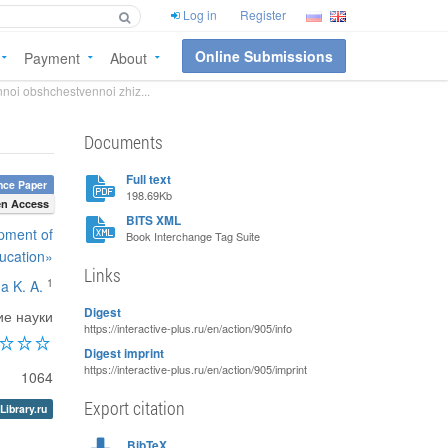
Log in
Register
Online Submissions
Payment
About
noi obshchestvennoi zhiz...
Documents
Full text
nce Paper
198.69Kb
n Access
BITS XML
opment of
Book Interchange Tag Suite
ucation»
Links
1
na K. A.
Digest
ие науки
https://interactive-plus.ru/en/action/905/info
Digest imprint
https://interactive-plus.ru/en/action/905/imprint
1064
Export citation
Library.ru
BibTeX