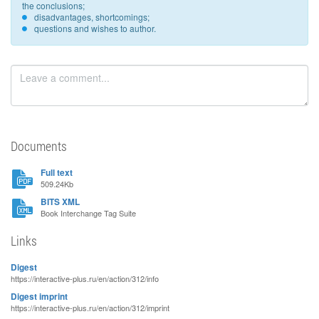
the conclusions;
disadvantages, shortcomings;
questions and wishes to author.
Documents
Full text
509.24Kb
BITS XML
Book Interchange Tag Suite
Links
Digest
https://interactive-plus.ru/en/action/312/info
Digest imprint
https://interactive-plus.ru/en/action/312/imprint