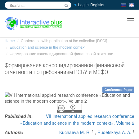
Log in
Register
inc
ра
Home
Conference with publication of the collection [RSCI]
Education and science in the modern context
Формирование консолидированной финансовой отчетнос...
Формирование консолидированной финансовой
отчетности по требованиям РСБУ и МСФО
Conference Paper
Published in:
VII International applied research conference
«Education and science in the modern context». Volume 2
1
1
Authors:
Kuchaeva M. R.
,
Rudetskaya A. A.