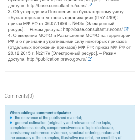
доступа: http://base.consultant.ru/cons/
3. Об утверждении Положения по бухгалтерскому учету
«Бухгалтерская отчетность организации» (ПБУ 4/99):
приказ МФ РФ от 06.07.1999 г. №43н [Электронный
ресурс]. – Режим доступа: http://base.consultant.ru/cons/
4. О введении МСФО и Разъяснений МСФО на территории
РФ и о признании утратившими силу некоторых приказов
(отдельных положений приказов) МФ РФ: приказ МФ РФ от
28.12.2015 г. №217н [Электронный ресурс]. – Режим
доступа: http://publication.pravo.gov.ru/
Comments(0)
When adding a comment stipulate:
the relevance of the published material;
general estimation (originality and relevance of the topic,
completeness, depth, comprehensiveness of topic disclosure,
consistency, coherence, evidence, structural ordering, nature and
the accuracy of the examples, illustrative material, the credibility of