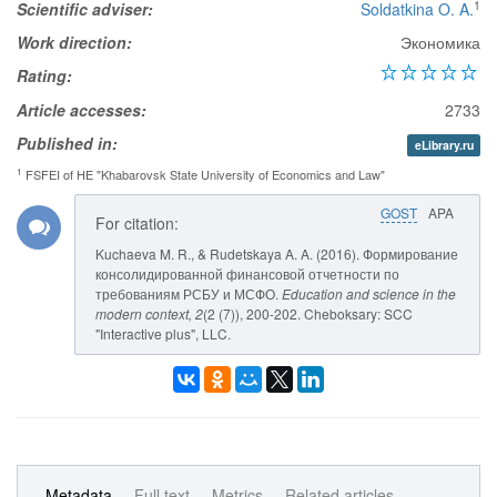
1
Scientific adviser:
Soldatkina O. A.
Work direction:
Экономика
Rating:
Article accesses:
2733
Published in:
eLibrary.ru
1
FSFEI of HE "Khabarovsk State University of Economics and Law"
GOST
APA
For citation:
Kuchaeva M. R., & Rudetskaya A. A. (2016). Формирование
консолидированной финансовой отчетности по
требованиям РСБУ и МСФО.
Education and science in the
modern context
, 2
(2 (7)), 200-202. Cheboksary: SCC
"Interactive plus", LLC.
Metadata
Full text
Metrics
Related articles