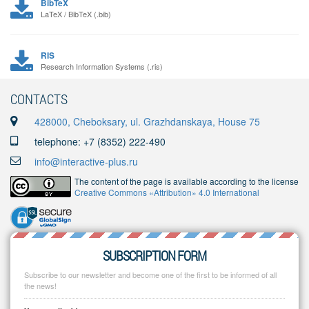
BibTeX
LaTeX / BibTeX (.bib)
RIS
Research Information Systems (.ris)
CONTACTS
428000, Cheboksary, ul. Grazhdanskaya, House 75
telephone: +7 (8352) 222-490
info@interactive-plus.ru
The content of the page is available according to the license
Creative Commons «Attribution» 4.0 International
SUBSCRIPTION FORM
Subscribe to our newsletter and become one of the first to be informed of all
the news!