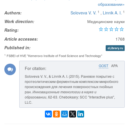
образовании»
1
1
Authors:
Soloveva V. V.
,
Linnik A. I.
Work direction:
Медицинские науки
Rating:
Article accesses:
1768
Published in:
eLibrary.ru
1
FSBEI of HVE "Kemerovo Institute of Food Science and Technology"
GOST
APA
For citation:
Soloveva V. V., & Linnik A. I. (2015). Раневое покрытие с
протеолитическим ферментным комплексом микробного
происхождения для лечения поверхностных гнойных
ран.
Инновационные технологии в науке и
образовании
, 62-63. Cheboksary: SCC "Interactive plus",
LLC.