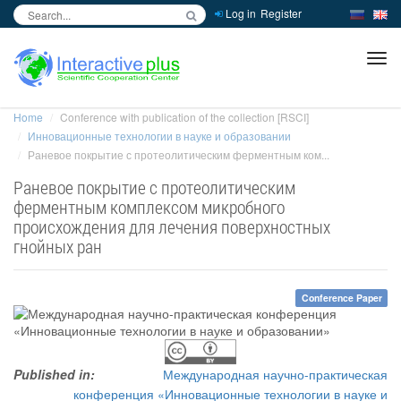
Log in
Register
inc
ра
Home
Conference with publication of the collection [RSCI]
Инновационные технологии в науке и образовании
Раневое покрытие с протеолитическим ферментным ком...
Раневое покрытие с протеолитическим
ферментным комплексом микробного
происхождения для лечения поверхностных
гнойных ран
Conference Paper
Published in:
Международная научно-практическая
конференция «Инновационные технологии в науке и