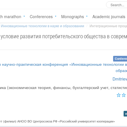
th marathon
Conferences
Monographs
Academic journals
Инновационные технологии в науке и образовании
Интеграционные процес
условие развития потребительского общества в совре
Confere
 научно-практическая конференция «Инновационные технологии в
образ
Dmitriev
ка (экономическая теория, финансы, бухгалтерский учет, статистик
e
ут (филиал) АНОО ВО Центросоюза РФ «Российский университет кооперации»