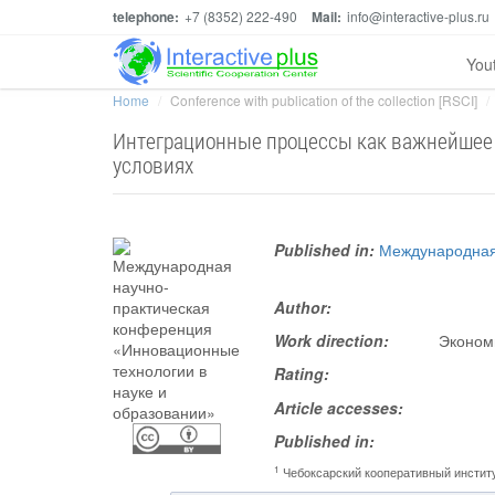
telephone:
+7 (8352) 222-490
Mail:
info@interactive-plus.ru
You
Home
Conference with publication of the collection [RSCI]
Интеграционные процессы как важнейшее 
условиях
Published in:
Международная
Author:
Work direction:
Экономи
Rating:
Article accesses:
Published in:
1
Чебоксарский кооперативный инстит