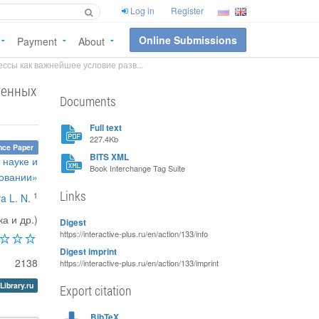
Log in
Register
Online Submissions
Payment
About
сы как важнейшее условие разв...
менных
Documents
Full text
227.4Kb
nce Paper
BITS XML
 науке и
Book Interchange Tag Suite
овании»
Links
1
a L. N.
а и др.)
Digest
https://interactive-plus.ru/en/action/133/info
Digest imprint
2138
https://interactive-plus.ru/en/action/133/imprint
Library.ru
Export citation
BibTeX