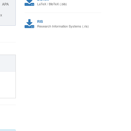
APA
LaTeX / BibTeX (.bib)
ых
RIS
Research Information Systems (.ris)