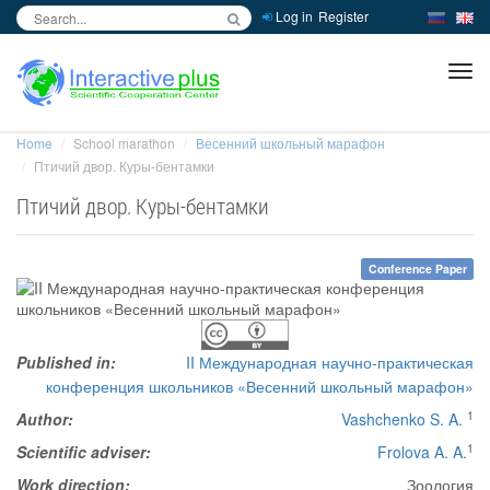
Log in
Register
inc
ра
Home
School marathon
Весенний школьный марафон
Птичий двор. Куры-бентамки
Птичий двор. Куры-бентамки
Conference Paper
Published in:
II Международная научно-практическая
конференция школьников «Весенний школьный марафон»
1
Author:
Vashchenko S. A.
1
Scientific adviser:
Frolova A. A.
Work direction:
Зоология