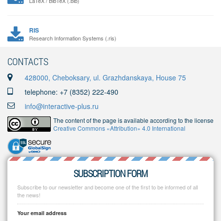
LaTeX / BibTeX (.bib)
RIS
Research Information Systems (.ris)
CONTACTS
428000, Cheboksary, ul. Grazhdanskaya, House 75
telephone: +7 (8352) 222-490
info@interactive-plus.ru
The content of the page is available according to the license
Creative Commons «Attribution» 4.0 International
SUBSCRIPTION FORM
Subscribe to our newsletter and become one of the first to be informed of all
the news!
Your email address