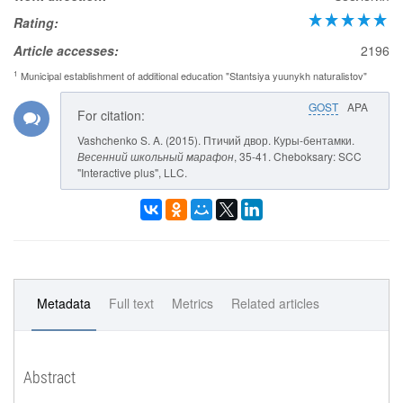
Rating:
Article accesses:
2196
1
Municipal establishment of additional education "Stantsiya yuunykh naturalistov"
GOST
APA
For citation:
Vashchenko S. A. (2015). Птичий двор. Куры-бентамки.
Весенний школьный марафон
, 35-41. Cheboksary: SCC
"Interactive plus", LLC.
Metadata
Full text
Metrics
Related articles
Abstract