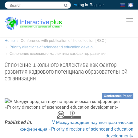
Log in
Register
inc
ра
Home
Conference with publication of the collection [RSCI]
Priority directions of scienceand education develo...
Сплочение школьного коллектива как фактор развития...
Сплочение школьного коллектива как фактор
развития кадрового потенциала образовательной
организации
Conference Paper
Published in:
V Международная научно-практическая
конференция «Priority directions of scienceand education
development»