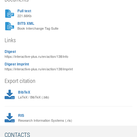
Full text
221.66Kb
BITS XML
Book Interchange Tag Suite
Links
Digest
https://interactive-plus.ru/en/action/138/info
Digest imprint
https://interactive-plus.ru/en/action/138/imprint
Export citation
BibTeX
LaTeX / BibTeX (.bib)
RIS
Research Information Systems (.ris)
CONTACTS