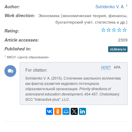
1
Author:
Sviridenko V. A.
Work direction:
Экономика (экономическая теория, финансы,
бухгалтерский учет, статистика и др.)
Rating:
Article accesses:
2309
Published in:
eLibrary.ru
1
МКОУ «Центр образования»
GOST
APA
For citation:
Sviridenko V. A. (2015). Сплочение школьного коллектива
как фактор развития кадрового потенциала
образовательной организации.
Priority directions of
scienceand education development
, 454-457. Cheboksary:
SCC "Interactive plus", LLC.