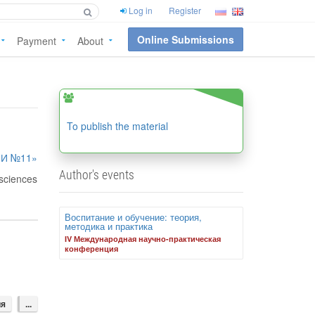
Log in
Register
Online Submissions
Payment
About
To publish the material
ШИ №11»
Author's events
 sciences
Воспитание и обучение: теория,
методика и практика
IV Международная научно-практическая
конференция
ия
...