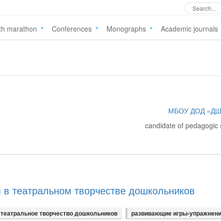
th marathon
Conferences
Monographs
Academic journals
МБОУ ДОД «Д
candidate of pedagogic
 в театральном творчестве дошкольников
театральное творчество дошкольников
развивающие игры-упражнен