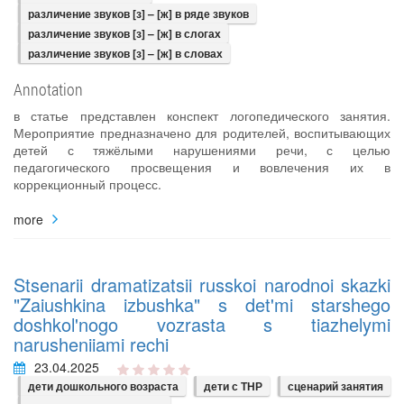
различение звуков [з] – [ж] в ряде звуков
различение звуков [з] – [ж] в слогах
различение звуков [з] – [ж] в словах
Annotation
в статье представлен конспект логопедического занятия.
Мероприятие предназначено для родителей, воспитывающих
детей с тяжёлыми нарушениями речи, с целью
педагогического просвещения и вовлечения их в
коррекционный процесс.
more
Stsenarii dramatizatsii russkoi narodnoi skazki
"Zaiushkina izbushka" s det'mi starshego
doshkol'nogo vozrasta s tiazhelymi
narusheniiami rechi
23.04.2025
дети дошкольного возраста
дети с ТНР
сценарий занятия