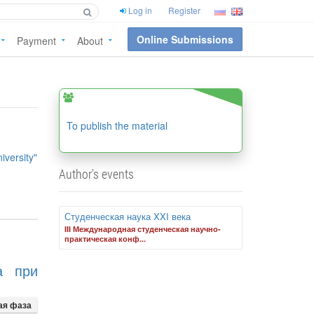
Log in
Register
Online Submissions
Payment
About
To publish the material
iversity"
Author's events
Студенческая наука XXI века
III Международная студенческая научно-
практическая конф...
а при
ая фаза