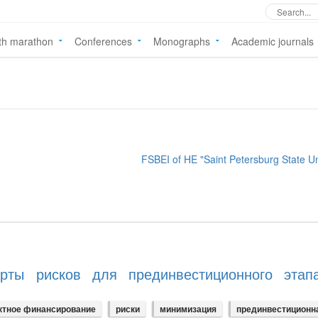
th marathon
Conferences
Monographs
Academic journals
FSBEI of HE "Saint Petersburg State Un
арты рисков для прединвестиционного этап
ктное финансирование
риски
минимизация
прединвестиционн