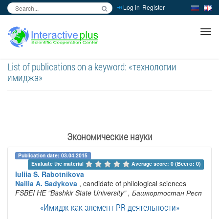
Log in
Register
inc
ра
List of publications on a keyword: «технологии
имиджа»
Экономические науки
Publication date: 03.04.2015
Evaluate the material 
Average score: 0 (Всего: 0)
Iuliia S. Rabotnikova
Nailia A. Sadykova
, candidate of philological sciences
FSBEI HE "Bashkir State University"
, Башкортостан Респ
«Имидж как элемент PR-деятельности»