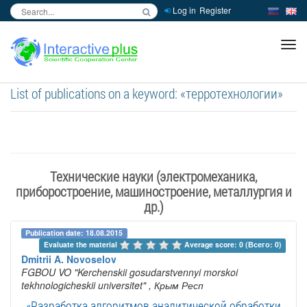
Log in
Register
inc
ра
List of publications on a keyword: «терротехнологии»
Технические науки (электромеханика,
приборостроение, машиностроение, металлургия и
др.)
Publication date: 18.08.2015
Evaluate the material 
Average score: 0 (Всего: 0)
Dmitrii A. Novoselov
FGBOU VO "Kerchenskii gosudarstvennyi morskoi
tekhnologicheskii universitet"
, Крым Респ
«Разработка алгоритмов аналитической обработки