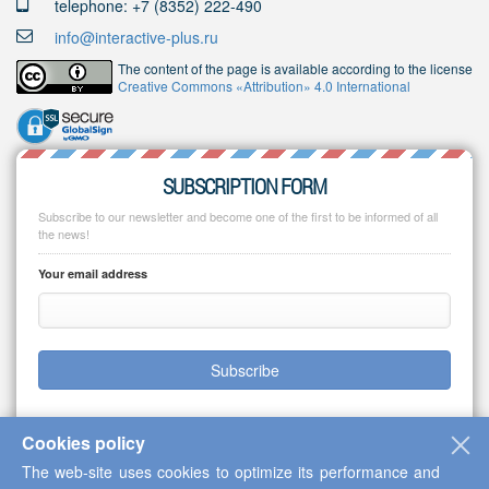
telephone: +7 (8352) 222-490
info@interactive-plus.ru
The content of the page is available according to the license
Creative Commons «Attribution» 4.0 International
SUBSCRIPTION FORM
Subscribe to our newsletter and become one of the first to be informed of all
the news!
Your email address
Subscribe
Cookies policy
The web-site uses cookies to optimize its performance and
Copyright © 2013-2026 Scientific Cooperation Center "Interactive Plus"