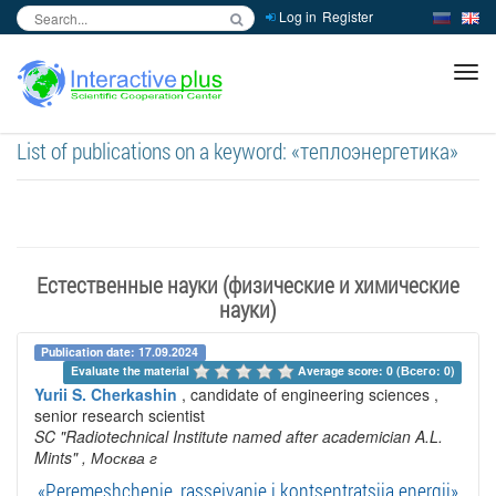
Log in
Register
inc
ра
List of publications on a keyword: «теплоэнергетика»
Естественные науки (физические и химические
науки)
Publication date: 17.09.2024
Evaluate the material 
Average score: 0 (Всего: 0)
Yurii S. Cherkashin
, candidate of engineering sciences ,
senior research scientist
SC "Radiotechnical Institute named after academician A.L.
Mints"
, Москва г
«Peremeshchenie, rasseivanie i kontsentratsiia energii»