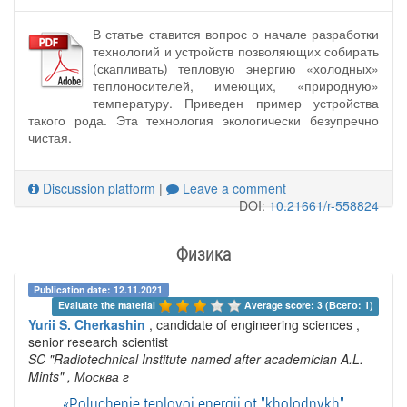
В статье ставится вопрос о начале разработки
технологий и устройств позволяющих собирать
(скапливать) тепловую энергию «холодных»
теплоносителей, имеющих, «природную»
температуру. Приведен пример устройства
такого рода. Эта технология экологически безупречно
чистая.
Discussion platform
|
Leave a comment
DOI:
10.21661/r-558824
Физика
Publication date: 12.11.2021
Evaluate the material 
Average score: 3 (Всего: 1)
Yurii S. Cherkashin
, candidate of engineering sciences ,
senior research scientist
SC "Radiotechnical Institute named after academician A.L.
Mints"
, Москва г
«Poluchenie teplovoi energii ot "kholodnykh"