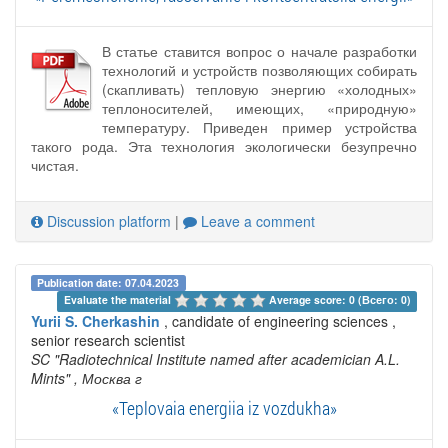
В статье ставится вопрос о начале разработки
технологий и устройств позволяющих собирать
(скапливать) тепловую энергию «холодных»
теплоносителей, имеющих, «природную»
температуру. Приведен пример устройства
такого рода. Эта технология экологически безупречно
чистая.
Discussion platform
|
Leave a comment
Publication date: 07.04.2023
Evaluate the material 
Average score: 0 (Всего: 0)
Yurii S. Cherkashin
, candidate of engineering sciences ,
senior research scientist
SC "Radiotechnical Institute named after academician A.L.
Mints"
, Москва г
«Teplovaia energiia iz vozdukha»