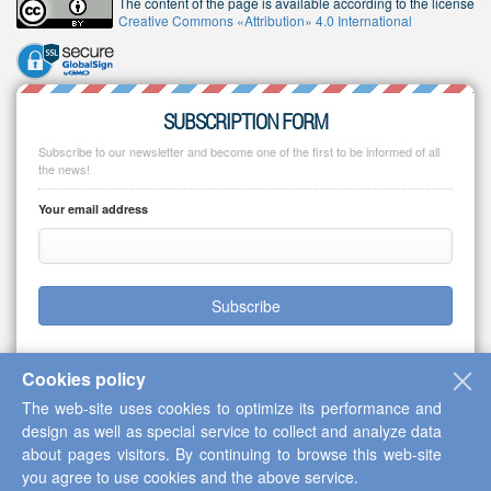
The content of the page is available according to the license
Creative Commons «Attribution» 4.0 International
SUBSCRIPTION FORM
Subscribe to our newsletter and become one of the first to be informed of all
the news!
Your email address
Subscribe
Cookies policy
The web-site uses cookies to optimize its performance and
Copyright © 2013-2026 Scientific Cooperation Center "Interactive Plus"
design as well as special service to collect and analyze data
about pages visitors. By continuing to browse this web-site
you agree to use cookies and the above service.
Up