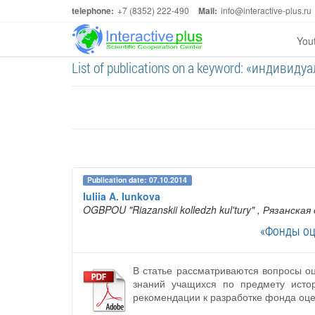
telephone:
+7 (8352) 222-490
Mail:
info@interactive-plus.ru
You
List of publications on a keyword: «индиви
Publication date: 07.10.2014
Iuliia A. Iunkova
OGBPOU "Riazanskii kolledzh kul'tury"
, Рязанская
«Фонды оц
В статье рассматриваются вопросы о
знаний учащихся по предмету исто
рекомендации к разработке фонда оце