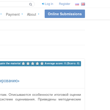
Log in
Register
Online Submissions
Payment
About
uate the material 
Average score: 0 (Всего: 0)
мированию»
там. Описываются особенности итоговой оценки
системе оценивания. Приведены методические