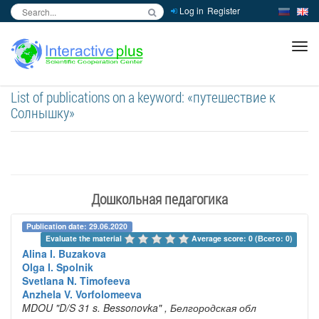
Log in
Register
inc
ра
List of publications on a keyword: «путешествие к
Солнышку»
Дошкольная педагогика
Publication date: 29.06.2020
Evaluate the material 
Average score: 0 (Всего: 0)
Alina I. Buzakova
Olga I. Spolnik
Svetlana N. Timofeeva
Anzhela V. Vorfolomeeva
MDOU "D/S 31 s. Bessonovka"
, Белгородская обл