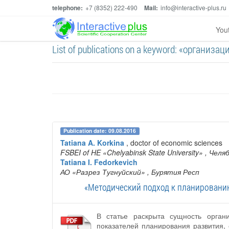
telephone:
+7 (8352) 222-490
Mail:
info@interactive-plus.ru
You
List of publications on a keyword: «органи
Publication date: 09.08.2016
Tatiana A. Korkina
, doctor of economic sciences
FSBEI of HE «Chelyabinsk State University»
, Челя
Tatiana I. Fedorkevich
АО «Разрез Тугнуйский»
, Бурятия Респ
«Методический подход к планировани
В статье раскрыта сущность органи
показателей планирования развития,