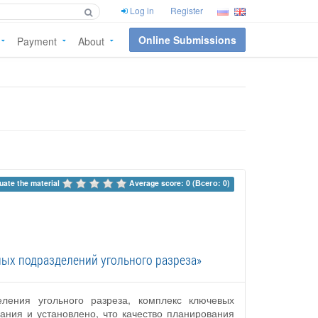
Log in
Register
Online Submissions
Payment
About
uate the material 
Average score: 0 (Всего: 0)
ых подразделений угольного разреза»
еления угольного разреза, комплекс ключевых
ания и установлено, что качество планирования