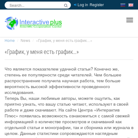
Log in
Register
inc
ра
Home
News
«График, у меня есть график…»
«График, у меня есть график…»
Что является показателем удачной статьи? Конечно же,
степень ее популярности среди читателей. Чем большее
распространение получила научная работа, тем больше
вероятность высокой эффективности проведенного
исследования.
Теперь Вы, наши любимые авторы, можете ощутить, как
приятно узнать, что вашу статью читают, используют в своей
работе и даже скачивают. На сайте Центра «Интерактив
Плюс» появилась возможность ознакомиться с самой свежей
информацией о количестве просмотров и скачиваний как
отдельной статьи и монографии, так и сборника или журнала в
целом. Данные статистики сопровождаются наглядным