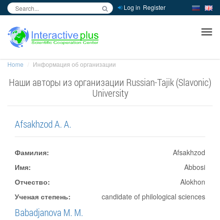
Log in
Register
inc
ра
Home
Информация об организации
Наши авторы из организации Russian-Tajik (Slavonic)
University
Afsakhzod A. A.
Фамилия:
Afsakhzod
Имя:
Abbosi
Отчество:
Alokhon
Ученая степень:
candidate of philological sciences
Babadjanova M. M.