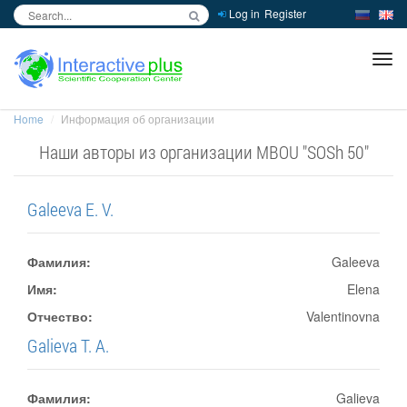
Log in
Register
inc
ра
Home
Информация об организации
Наши авторы из организации MBOU "SOSh 50"
Galeeva E. V.
Фамилия:
Galeeva
Имя:
Elena
Отчество:
Valentinovna
Galieva T. A.
Фамилия:
Galieva