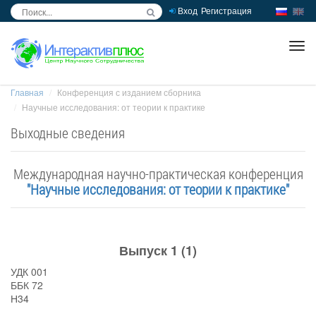
Вход
Регистрация
inc
ра
Главная
Конференция с изданием сборника
Научные исследования: от теории к практике
Выходные сведения
Международная научно-практическая конференция
"Научные исследования: от теории к практике"
Выпуск 1 (1)
УДК 001
ББК 72
Н34