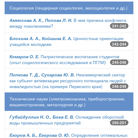
Социология (гендерная социология, экосоциология и др.)
Аммосова А. К., Попова Л. Н.
В чем причина конфликта
между поколениями?
241-242
Блохина А. А., Койшина Е. А.
Ценностные ориентации
учащейся молодежи
242-244
Комаров О. Е.
Патриотическое воспитание студентов
(опыт социологического исследования в ПГПИ)
245-246
Попкова Т. Д., Сухарова Ю. В.
Некоммерческий сектор
как субъект активизации ресурсного потенциала людей с
инвалидностью (на примере Пермского края)
246-249
Технические науки (электромеханика, приборостроение,
машиностроение, металлургия и др.)
Губайдуллин Н. О., Боев Е. В.
Охлаждение оборотной
воды промышленных предприятий
250-251
Егоров А. Б., Егорова О. Ю.
Определение оптимальных