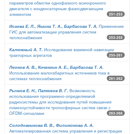
параметров обмотки однофазного асинхронного
двигателя с конденсаторным фазосдвигающим
элементом
251-253
Исаева Е. Л., Яшина Т. А., Барбасова Т. А.
Применение
ГИС для автоматизации управления систем
теплоснабжения
253-255
Калюжный А. Т.
Исследование взаимной навигации
тракторных агрегатов
255-261
Леонов А. В., Коченгин А. Е., Барбасова Т. А.
Использование малогабаритных источников тока в
системах теплоснабжения
261-262
Рычков Е. Н., Патюков В. Г.
Возможность
использования программно-определяемой
радиосистемы для исследования путей повышения
помехоустойчивости тропосферных систем связи с
OFDM-сигналами
263-266
Солодовникова В. В., Филимонова А. А.
Автоматизированная система управления и регистрации