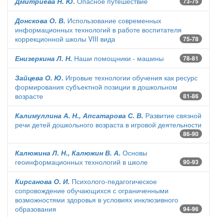
Дмитриева Н. Ю.
Опасное путешествие
73-75
Донскова О. В.
Использование современных
информационных технологий в работе воспитателя
коррекционной школы VIII вида
75-78
Енизеркина Л. Н.
Наши помощники - машины
78-81
Зайцева О. Ю.
Игровые технологии обучения как ресурс
формирования субъектной позиции в дошкольном
возрасте
81-86
Калимуллина А. Н., Апсатарова С. В.
Развитие связной
речи детей дошкольного возраста в игровой деятельности
86-90
Калюжина Л. Н., Калюжин В. А.
Основы
геоинформационных технологий в школе
90-93
Кирсанова О. И.
Психолого-педагогическое
сопровождение обучающихся с ограниченными
возможностями здоровья в условиях инклюзивного
образования
94-96