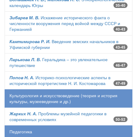
календарь Югры
35-40
Зибарев М. В.
Искажение исторического факта о
численности вооружения перед войной между СССР и
Германией
40-43
Кантимирова Р. И.
Введение земских начальников в
Уфимской губернии
43-45
Ларькова Л. В.
Геральдика – это увлекательное
путешествие
46-47
Попов Н. А.
Историко-психологические аспекты в
исторической портретистике Н. И. Костомарова
47-49
Культурология и искусствоведение (теория и история
культуры, музееведение и др.)
Жарких Н. А.
Проблемы музейной педагогики в
современных условиях
50-52
Педагогика