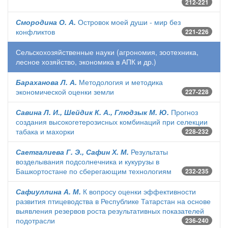
212-221
Смородина О. А.
Островок моей души - мир без
конфликтов
221-226
Сельскохозяйственные науки (агрономия, зоотехника,
лесное хозяйство, экономика в АПК и др.)
Бараханова Л. А.
Методология и методика
экономической оценки земли
227-228
Савина Л. И., Шейдик К. А., Глюдзык М. Ю.
Прогноз
создания высокогетерозисных комбинаций при селекции
табака и махорки
228-232
Саетгалиева Г. Э., Сафин Х. М.
Результаты
возделывания подсолнечника и кукурузы в
Башкортостане по сберегающим технологиям
232-235
Сафиуллина А. М.
К вопросу оценки эффективности
развития птицеводства в Республике Татарстан на основе
выявления резервов роста результативных показателей
подотрасли
236-240