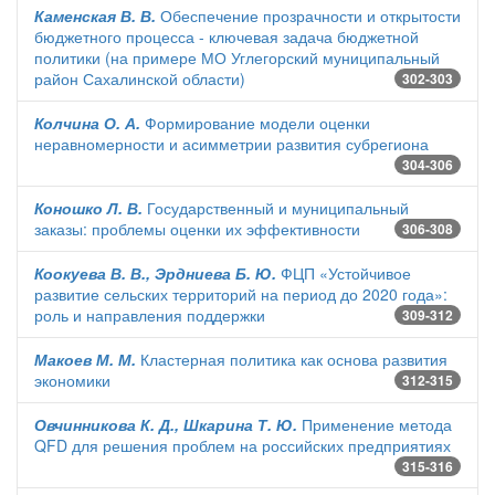
Каменская В. В.
Обеспечение прозрачности и открытости
бюджетного процесса - ключевая задача бюджетной
политики (на примере МО Углегорский муниципальный
район Сахалинской области)
302-303
Колчина О. А.
Формирование модели оценки
неравномерности и асимметрии развития субрегиона
304-306
Коношко Л. В.
Государственный и муниципальный
заказы: проблемы оценки их эффективности
306-308
Коокуева В. В., Эрдниева Б. Ю.
ФЦП «Устойчивое
развитие сельских территорий на период до 2020 года»:
роль и направления поддержки
309-312
Макоев М. М.
Кластерная политика как основа развития
экономики
312-315
Овчинникова К. Д., Шкарина Т. Ю.
Применение метода
QFD для решения проблем на российских предприятиях
315-316