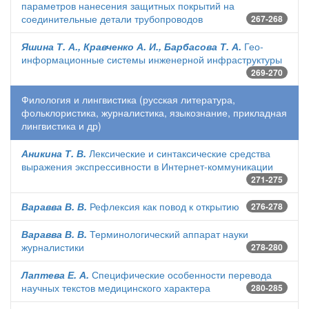
параметров нанесения защитных покрытий на
соединительные детали трубопроводов
267-268
Яшина Т. А., Кравченко А. И., Барбасова Т. А.
Гео-
информационные системы инженерной инфраструктуры
269-270
Филология и лингвистика (русская литература,
фольклористика, журналистика, языкознание, прикладная
лингвистика и др)
Аникина Т. В.
Лексические и синтаксические средства
выражения экспрессивности в Интернет-коммуникации
271-275
Варавва В. В.
Рефлексия как повод к открытию
276-278
Варавва В. В.
Терминологический аппарат науки
журналистики
278-280
Лаптева Е. А.
Специфические особенности перевода
научных текстов медицинского характера
280-285