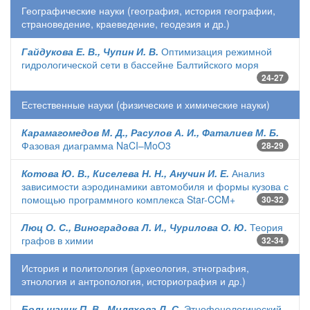
Географические науки (география, история географии,
страноведение, краеведение, геодезия и др.)
Гайдукова Е. В., Чупин И. В.
Оптимизация режимной
гидрологической сети в бассейне Балтийского моря
24-27
Естественные науки (физические и химические науки)
Карамагомедов М. Д., Расулов А. И., Фаталиев М. Б.
Фазовая диаграмма NaCI–MoO3
28-29
Котова Ю. В., Киселева Н. Н., Анучин И. Е.
Анализ
зависимости аэродинамики автомобиля и формы кузова с
помощью программного комплекса Star-CCM+
30-32
Люц О. С., Виноградова Л. И., Чурилова О. Ю.
Теория
графов в химии
32-34
История и политология (археология, этнография,
этнология и антропология, историография и др.)
Большаник П. В., Миляхова Л. С.
Этнофенологический