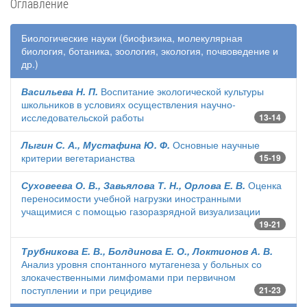
Оглавление
Биологические науки (биофизика, молекулярная
биология, ботаника, зоология, экология, почвоведение и
др.)
Васильева Н. П.
Воспитание экологической культуры
школьников в условиях осуществления научно-
исследовательской работы
13-14
Лыгин С. А., Мустафина Ю. Ф.
Основные научные
критерии вегетарианства
15-19
Суховеева О. В., Завьялова Т. Н., Орлова Е. В.
Оценка
переносимости учебной нагрузки иностранными
учащимися с помощью газоразрядной визуализации
19-21
Трубникова Е. В., Болдинова Е. О., Локтионов А. В.
Анализ уровня спонтанного мутагенеза у больных со
злокачественными лимфомами при первичном
поступлении и при рецидиве
21-23