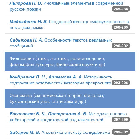
Лыюрова Н. В.
Иноязычные элементы в современной
русской поэзии
285-288
Медведенко Н. В.
Гендерный фактор «маскулинности» в
немецком языке
288-289
Садыкова Н. А.
Особенности текстов рекламных
сообщений
290-292
Философия (этика, эстетика, религиоведение,
философия культуры, философии науки и др)
Кондрашов П. Н., Артемова А. А.
Историчность
содержания эстетической категории прекрасного
293-296
Экономика (экономическая теория, финансы,
бухгалтерский учет, статистика и др.)
Евглевская В. К., Пострелова А. В.
Методика анализа
дебиторской и кредиторской задолженностей
297-299
Зибарев М. В.
Аналитика в пользу солидаризма
299-302