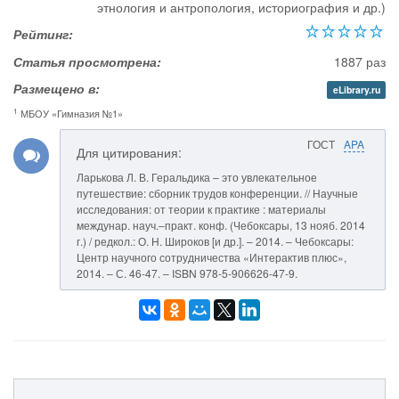
этнология и антропология, историография и др.)
Рейтинг:
Статья просмотрена:
1887 раз
Размещено в:
eLibrary.ru
1
МБОУ «Гимназия №1»
ГОСТ
APA
Для цитирования:
Ларькова Л. В. Геральдика – это увлекательное
путешествие: сборник трудов конференции. // Научные
исследования: от теории к практике : материалы
междунар. науч.–практ. конф. (Чебоксары, 13 нояб. 2014
г.) / редкол.: О. Н. Широков [и др.]. – 2014. – Чебоксары:
Центр научного сотрудничества «Интерактив плюс»,
2014. – С. 46-47. – ISBN 978-5-906626-47-9.