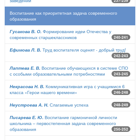
заведении
237-239
Воспитание как приоритетная задача современного
образования
Гусакова В. О.
Формирование идеи Отечества у
современных старшеклассников
240-241
Ефимова Л. В.
Труд воспитателя оценят - добрый труд!
242-243
Лаптева Е. В.
Воспитание обучающихся в системе СПО
с особыми образовательными потребностями
243-245
Некрасова Н. В.
Коммуникативная игра с учащимися 6
класса «Герои нашего времени»
246-248
Неустроева А. Н.
Слагаемые успеха
248-249
Писарева Е. Ю.
Воспитание гармоничной личности
школьника – первостепенная задача современного
образования
250-252