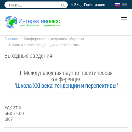
Вход
Регистрация
inc
ра
Главная
Конференция с изданием сборника
Школа XXI века: тенденции и перспективы
Выходные сведения
II Международная научно-практическая
конференция
"Школа XXI века: тенденции и перспективы"
УДК 37.0
ББК 74.00
Ш67