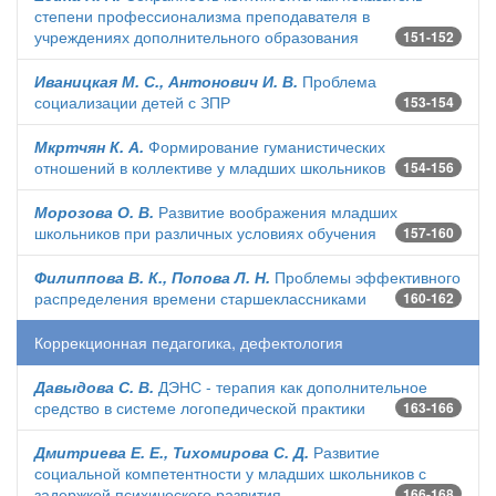
степени профессионализма преподавателя в
учреждениях дополнительного образования
151-152
Иваницкая М. С., Антонович И. В.
Проблема
социализации детей с ЗПР
153-154
Мкртчян К. А.
Формирование гуманистических
отношений в коллективе у младших школьников
154-156
Морозова О. В.
Развитие воображения младших
школьников при различных условиях обучения
157-160
Филиппова В. К., Попова Л. Н.
Проблемы эффективного
распределения времени старшеклассниками
160-162
Коррекционная педагогика, дефектология
Давыдова С. В.
ДЭНС - терапия как дополнительное
средство в системе логопедической практики
163-166
Дмитриева Е. Е., Тихомирова С. Д.
Развитие
социальной компетентности у младших школьников с
задержкой психического развития
166-168