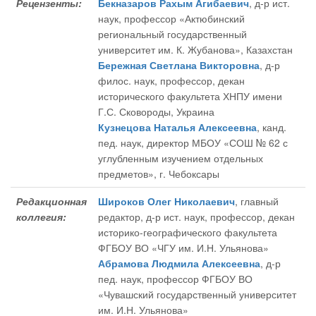
Рецензенты:
Бекназаров Рахым Агибаевич
, д-р ист.
наук, профессор «Актюбинский
региональный государственный
университет им. К. Жубанова», Казахстан
Бережная Светлана Викторовна
, д-р
филос. наук, профессор, декан
исторического факультета ХНПУ имени
Г.С. Сковороды, Украина
Кузнецова Наталья Алексеевна
, канд.
пед. наук, директор МБОУ «СОШ № 62 с
углубленным изучением отдельных
предметов», г. Чебоксары
Редакционная
Широков Олег Николаевич
, главный
коллегия:
редактор
, д-р ист. наук, профессор, декан
историко-географического факультета
ФГБОУ ВО «ЧГУ им. И.Н. Ульянова»
Абрамова Людмила Алексеевна
, д-р
пед. наук, профессор ФГБОУ ВО
«Чувашский государственный университет
им. И.Н. Ульянова»