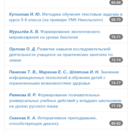
60-66
Куликова И. Ю.
Методика обучения текстовым задачам в
курсе 5-6 класса (на примере УМК Никольского)
66-70
Мурылёв А. В.
Формирование экологического
мировоззрения на уроках биологии
70-71
Орлова О. Д.
Развитие навыков исследовательской
деятельности учащихся на практических занятиях по
химии
72-74
Панкова Т. В., Маркина Е. С., Шляпина И. Н.
Значение
информационных технологий в обучении детей с
ограниченными возможностями здоровья
74-77
Раянова И. Р.
Формирование познавательных
универсальных учебных действий у младших школьников
на уроках русского языка
77-79
Скакова К. А.
Интерактивное преподавание,
способствующее диалогу
80-82