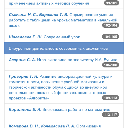
применением активных методов обучения
99-101
Сыкчина Н. С., Баракина Т. В.
Формирование умения
работать с таблицами на уроках математики в начальной
школе
102-104
Шавалеева Г. Ш.
Современный урок
104-105
Внеурочная деятельность современных школьников
Азарина С. А.
Игра-викторина по творчеству И.А. Бунина
106-108
Григорян Т. Н.
Развитие информационной культуры и
компетентности, повышение учебной мотивации и
творческой активности обучающихся во внеурочной
деятельности: школьный фестиваль компьютерных
проектов «Алгоритм»
109-113
Кириллова Е. А.
Внеклассная работа по математике
113-117
Комарова В. Н., Кочемасова Л. А.
Организация