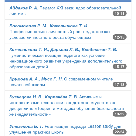
Айдаков Р. А.
Педагог XXI века: ядро образовательной
системы
10-11
Богомолова Р. М., Кожевникова Т. И.
Профессионально-личностный рост педагогов как
условие личностного роста обучающихся
12-15
Кожевникова Т. И., Дарьева Л. В., Введенская Т. В.
Гуманистическая позиция педагога как условие
инновационного развития учреждения дополнительного
образования детей
15-17
Крумова А. А., Мусс Г. Н.
О современном учителе
начальной школы
17-18
Кузнецова Н. В., Карпачёва Т. В.
Активные и
интерактивные технологии в подготовке студентов по
дисциплине «Теория и методика обучения безопасности
жизнедеятельности»
19-22
Утегенова Б. Т.
Реализация подхода Lesson study для
улучшения практики школы
22-24