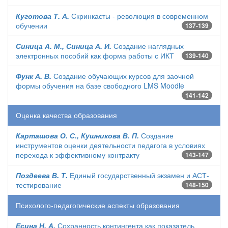
Куготова Т. А.
Скринкасты - революция в современном
обучении
137-139
Синица А. М., Синица А. И.
Создание наглядных
электронных пособий как форма работы с ИКТ
139-140
Функ А. В.
Создание обучающих курсов для заочной
формы обучения на базе свободного LMS Moodle
141-142
Оценка качества образования
Карташова О. С., Кушникова В. П.
Создание
инструментов оценки деятельности педагога в условиях
перехода к эффективному контракту
143-147
Поздеева В. Т.
Единый государственный экзамен и АСТ-
тестирование
148-150
Психолого-педагогические аспекты образования
Есина Н. А.
Сохранность контингента как показатель