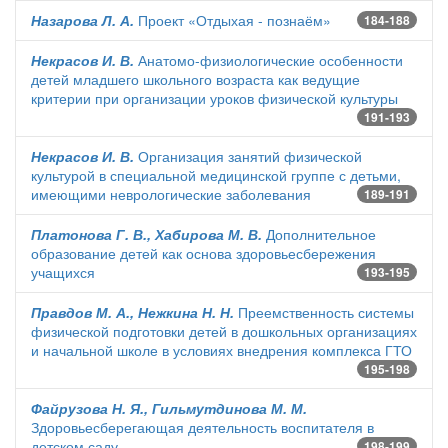
Назарова Л. А.
Проект «Отдыхая - познаём»
184-188
Некрасов И. В.
Анатомо-физиологические особенности
детей младшего школьного возраста как ведущие
критерии при организации уроков физической культуры
191-193
Некрасов И. В.
Организация занятий физической
культурой в специальной медицинской группе с детьми,
имеющими неврологические заболевания
189-191
Платонова Г. В., Хабирова М. В.
Дополнительное
образование детей как основа здоровьесбережения
учащихся
193-195
Правдов М. А., Нежкина Н. Н.
Преемственность системы
физической подготовки детей в дошкольных организациях
и начальной школе в условиях внедрения комплекса ГТО
195-198
Файрузова Н. Я., Гильмутдинова М. М.
Здоровьесберегающая деятельность воспитателя в
детском саду
198-199