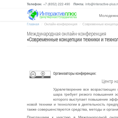
Телефон:
+7 (8352) 222-490
Почта:
info@interactive-plus.r
Молодежн
Главная
Онлайн-конференция
Современные концепции
Международная онлайн-конференция
«
Современные концепции техники и технол
Организаторы конференции:
Центр н
Удовлетворение все возрастающих 
шара требует резкого повышения э
которого выступает повышение эффе
новой техники и технологии в деятельность предп
также совершенствуются средства, методы и органи
Приглашаем к участию в Международной онл