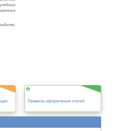
учебных
ященных
аботки,
ации
Правила оформления статей