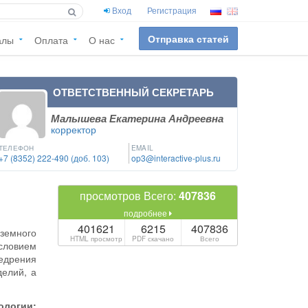
Вход
Регистрация
Отправка статей
алы
Оплата
О нас
ОТВЕТСТВЕННЫЙ СЕКРЕТАРЬ
Малышева Екатерина Андреевна
корректор
ТЕЛЕФОН
EMAIL
+7 (8352) 222-490 (доб. 103)
op3@interactive-plus.ru
просмотров Всего:
407836
подробнее
401621
6215
407836
земного
HTML просмотр
PDF скачано
Всего
словием
недрения
делий, а
ологии: