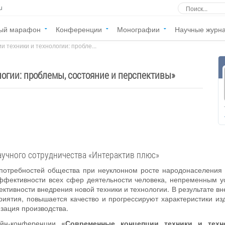
u
ый марафон
Конференции
Монографии
Научные журн
 техники и технологии: пробле...
огии: проблемы, состояние и перспективы
»
аучного сотрудничества «Интерактив плюс»
потребностей общества при неуклонном росте народонаселения 
ффективности всех сфер деятельности человека, непременным у
ктивности внедрения новой техники и технологии. В результате в
риятия, повышается качество и прогрессируют характеристики из
зация производства.
айн-конференции
«Современные концепции техники и техн