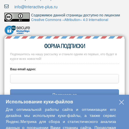
info@interactive-plus.ru
Содержимое данной страницы доступно по лицензии
Creative Commons «Attribution» 4.0 International
ФОРМА ПОДПИСКИ
Подпишитесь на нашу рассылку и станьте одним из первых, кто будет в
курсе всех новостей!
Ваш email адрес
Подписаться
Использование куки-файлов
Для оптимальной работы сайта и оптимизации его
дизайна мы используем куки-файлы, а также сервис
Яндекс.Метрика для сбора и статистического анализа
Copyright © 2013-2026 Центр научного сотрудничества «Интерактив
данных о посещении Вами страниц сайта. Продолжая