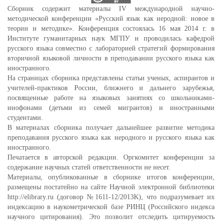
Сборник содержит материалы IV международной научно-
методической конференции «Русский язык как неродной: новое в
теории и методике». Конференция состоялась 16 мая 2014 г. в
Институте гуманитарных наук МГПУ и проводилась кафедрой
русского языка совместно с лабораторией стратегий формирования
вторичной языковой личности в преподавании русского языка как
иностранного.
На страницах сборника представлены статьи ученых, аспирантов и
учителей-практиков России, ближнего и дальнего зарубежья,
посвященные работе на языковых занятиях со школьниками-
инофонами (детьми из семей мигрантов) и иностранными
студентами.
В материалах сборника получает дальнейшее развитие методика
преподавания русского языка как неродного и русского языка как
иностранного.
Печатается в авторской редакции. Оргкомитет конференции за
содержание научных статей ответственности не несет.
Материалы, опубликованные в сборнике итогов конференции,
размещены постатейно на сайте Научной электронной библиотеки
http://elibrary.ru (договор №1611-12/2013K), что подразумевает их
индексацию в наукометрической базе РИНЦ (Российского индекса
научного цитирования). Это позволит отследить цитируемость