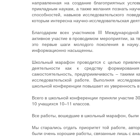
направленная на создание благоприятных усло
прикладным наукам, а также желания познать науч
способностей, навыков исследовательского повед
которым интересна научно-исследовательская деят
Благодарим всех участников III Международной
активное участие в проводимом мероприятии, за т
это первые шаги молодого поколения в науку.
информационно насыщенны.
Школьный марафон проводится с целью привлече
деятельности как к средству формирования 
самостоятельность, предприимчивость – такими к
исследовательской работе. Выполняя исследова
школьной конференции повышает их уверенность в с
Всего в школьной конференции приняли участие 30 
10 учащихся 10–11 классов.
Все работы, вошедшие в школьный марафон, были с
Мы старались отдать приоритет той работе, авто
были очень хорошие работы, связанные лишь с ана