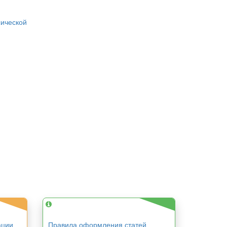
ической
ации
Правила оформления статей