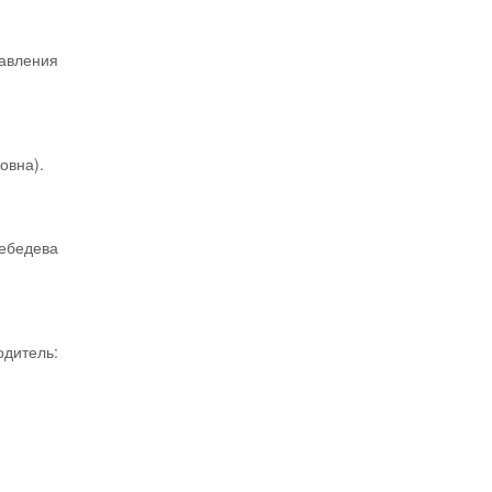
авления
овна).
ебедева
дитель: