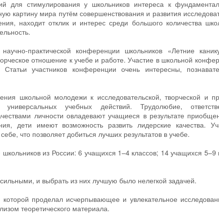
вий для стимулирования у школьников интереса к фундамента
ную картину мира путём совершенствования и развития исследова
ения, находит отклик и интерес среди большого количества шко
ельность.
 научно-практической конференции школьников «Летние каник
ворческое отношение к учебе и работе. Участие в школьной конфе
 Статьи участников конференции очень интересны, познават
ния школьной молодежи к исследовательской, творческой и пр
универсальных учебных действий. Трудолюбие, ответстве
ачествами личности овладевают учащиеся в результате приобще
ния, дети имеют возможность развить лидерские качества. Уч
ебе, что позволяет добиться лучших результатов в учебе.
школьников из России: 6 учащихся 1–4 классов; 14 учащихся 5–9 
ильными, и выбрать из них лучшую было нелегкой задачей.
р которой проделал исчерпывающее и увлекательное исследован
лизом теоретического материала.