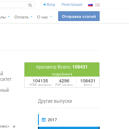
Вход
Регистрация
Отправка статей
алы
Оплата
О нас
просмотр Всего:
108431
ий
подробнее
104135
4296
108431
HTML просмотр
PDF скачано
Всего
ьный
Другие выпуски
2017
плюс» и