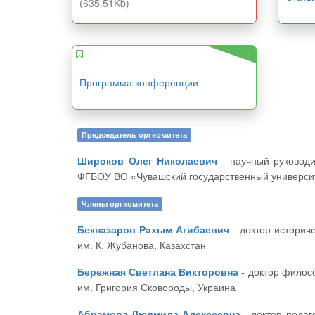
(635.51Kb)
Программа конференции
Председатель оргкомитета
Широков Олег Николаевич
- научный руководитель ЦНС «Интерактив плюс», доктор исторических наук, профессор, декан историко-географического факультета
ФГБОУ ВО «Чувашский государственный университ
Члены оргкомитета
Бекназаров Рахым Агибаевич
- доктор исторических наук, профессор, проректор по учебной части и УМР Актюбинский региональный государственный университет
им. К. Жубанова, Казахстан
Бережная Светлана Викторовна
- доктор философских наук, профессор, декан исторического факультета Харьковского национального педагогического университета
им. Григория Сковороды, Украина
Абрамова Людмила Алексеевна
- доктор педагогических наук, профессор кафедры философии, социологии и педагогики ФГБОУ ВО «Чувашский государственный