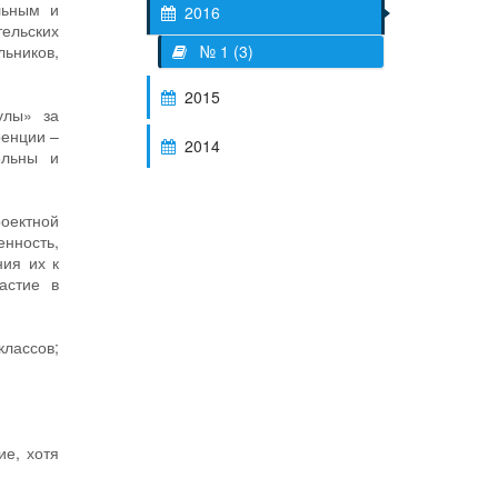
льным и
2016
тельских
льников,
№ 1 (3)
2015
улы» за
ренции –
2014
ельны и
оектной
нность,
ния их к
астие в
классов;
ие, хотя