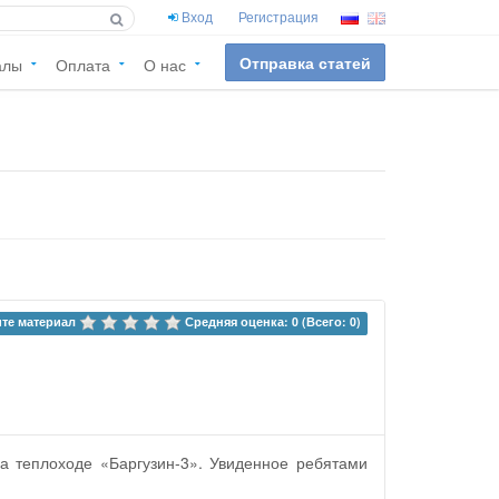
Вход
Регистрация
Отправка статей
алы
Оплата
О нас
те материал 
Средняя оценка: 0 (Всего: 0)
а теплоходе «Баргузин-3». Увиденное ребятами