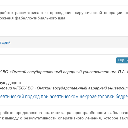
 работе рассматривается проведение хирургической операции п
ложения фабелло-тибиального шва.
тарий
Оцени
 ВО «Омский государственный аграрный университет им. П.А.
аук , доцент
логии ФГБОУ ВО «Омский государственный аграрный университ
певтический подход при асептическом некрозе головки бедре
 работе представлена статистика распространённости заболева
т к выводу о результативности оперативного лечения, которое зак