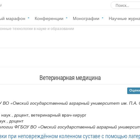
u
ый марафон
Конференции
Монографии
Научные журн
онные технологии в науке и образовании
»
Ветеринарная медицина
Оцени
 ВО «Омский государственный аграрный университет им. П.А.
. наук , доцент, ветеринарный врач-хирург
аук , доцент
логии ФГБОУ ВО «Омский государственный аграрный университ
зки при неповреждённом коленном суставе с помощью лате