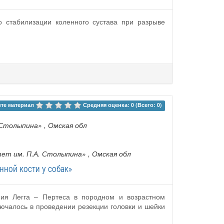
о стабилизации коленного сустава при разрыве
те материал 
Средняя оценка: 0 (Всего: 0)
 Столыпина»
, Омская обл
ет им. П.А. Столыпина»
, Омская обл
нной кости у собак»
ния Легга – Пертеса в породном и возрастном
лючалось в проведении резекции головки и шейки