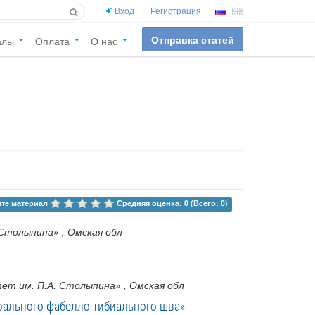
Вход
Регистрация
Отправка статей
алы
Оплата
О нас
те материал 
Средняя оценка: 0 (Всего: 0)
 Столыпина»
, Омская обл
ет им. П.А. Столыпина»
, Омская обл
рального фабелло-тибиального шва»