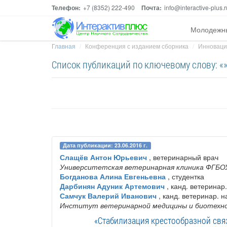
Телефон:
+7 (8352) 222-490
Почта:
info@interactive-plus.r
Молодежн
Главная
Конференция с изданием сборника
Инноваци
Список публикаций по ключевому слову: «
Дата публикации: 23.06.2016 г.
Слащёв Антон Юрьевич
, ветеринарный врач
Университетская ветеринарная клиника ФГБОУ
Богданова Алина Евгеньевна
, студентка
Дарбинян Адуник Артемович
, канд. ветеринар
Самчук Валерий Иванович
, канд. ветеринар. н
Институт ветеринарной медицины и биотехно
«Стабилизация крестообразной свя