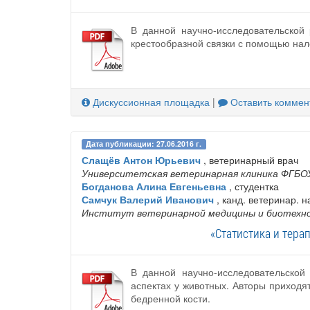
В данной научно-исследовательской
крестообразной связки с помощью на
Дискуссионная площадка
|
Оставить коммен
Дата публикации: 27.06.2016 г.
Слащёв Антон Юрьевич
, ветеринарный врач
Университетская ветеринарная клиника ФГБОУ
Богданова Алина Евгеньевна
, студентка
Самчук Валерий Иванович
, канд. ветеринар. н
Институт ветеринарной медицины и биотехно
«Статистика и тера
В данной научно-исследовательской
аспектах у животных. Авторы приходя
бедренной кости.