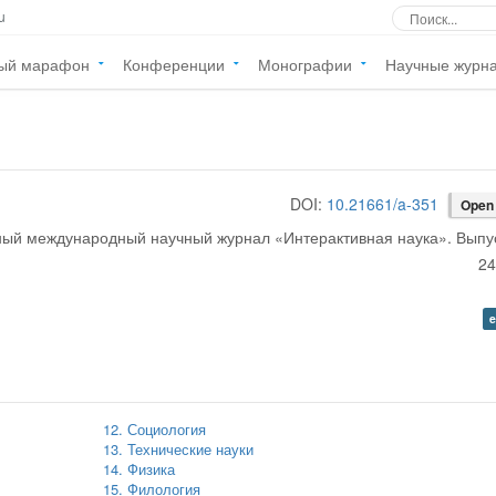
u
ый марафон
Конференции
Монографии
Научные журн
DOI:
10.21661/a-351
Open
ый международный научный журнал
«
Интерактивная наука
». Выпу
24
e
12. Социология
13. Технические науки
14. Физика
15. Филология