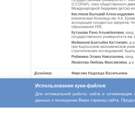
(ССОПиР), член общественного движ
Международной Академии детско-юн
Кисляков Валерий Александрович
клиническая больница им. А.К. Ера
ассоциации сосудистых хирургов, Ч
образования РАЕ.
Кутанова Рано Алымбековна
, канд
государственного университета им. 
Мейманов Бактыбек Каттоевич
, д-
при Кыргызском экономическом унив
стратегических исследований, Кырг
Рябинина Элина Николаевна
, канд
Яковлева Любовь Максимовна
, д-
Фирсова Надежда Васильевна
Дизайнер:
Митрюхина Наталия Анатольевна
,
Ответственный
Использование куки-файлов
секретарь:
Для оптимальной работы сайта и оптимизации е
данных о посещении Вами страниц сайта. Продол
Интерактивная наука. – № 4 (14). – 190 с. – ISSN 2414-
ISSN 2414-9411 (print)
ISSN 2500-2686 (online)
DOI
10.21661/a-351