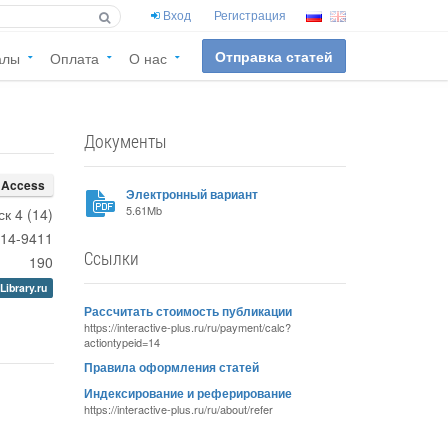
Вход
Регистрация
Отправка статей
алы
Оплата
О нас
Документы
 Access
Электронный вариант
5.61Mb
ск 4 (14)
14-9411
Ссылки
190
Library.ru
Рассчитать стоимость публикации
https://interactive-plus.ru/ru/payment/calc?
actiontypeid=14
Правила оформления статей
Индексирование и реферирование
https://interactive-plus.ru/ru/about/refer