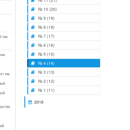
№ 11 (21)
№ 10 (20)
№ 9 (19)
№ 8 (18)
№ 7 (17)
У им.
№ 6 (16)
№ 5 (15)
 им.
№ 4 (14)
№ 3 (13)
ет им.
№ 2 (12)
вый
№ 1 (11)
кой
2016
и
ерства
кий