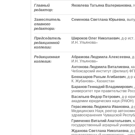
Яковлева Татьяна Валериановна
,
Главный
редактор:
Семенова Светлана Юрьевна
, вып
Заместитель
главного
редактора:
Широков Олег Николаевич
, д-р ис
Председатель
И.Н. Ульянова»
редакционной
коллегии:
Абрамова Людмила Алексеевна
, 
Редакционная
И.Н. Ульянова»
коллегия:
Антонова Людмила Виталиевна
, к
Чебоксарский институт (филиал) Ф
Бекназаров Рахым Агибаевич
, д-р
К. Жубанова», Казахстан
Баранов Геннадий Владимирович
,
университет при правительстве Росс
Васильев Федор Петрович
, д-р юр
академии юридических наук (РАЮН)
Герасимова Людмила Ивановна
, д
Медицинских Наук, ректор автоном
здравоохранения Чувашской Респуб
Гринченко Виталий Анатольевич
, 
государственный аграрный универс
Жданова Светлана Николаевна
, д
государственный университет», чле