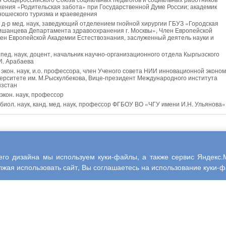
ения «Родительская забота» при Государственной Думе России; академик
ошеского туризма и краеведения
, д-р мед. наук, заведующий отделением гнойной хирургии ГБУЗ «Городская
мишанцева Департамента здравоохранения г. Москвы», Член Европейской
лен Европейской Академии Естествознания, заслуженный деятель науки и
. пед. наук, доцент, начальник научно-организационного отдела Кыргызского
И. Арабаева
р экон. наук, и.о. профессора, член Ученого совета НИИ инновационной эконо
ерситете им. М.Рыскулбекова, Вице-президент Международного института
ызстан
. экон. наук, профессор
р биол. наук, канд. мед. наук, профессор ФГБОУ ВО «ЧГУ имени И.Н. Ульянова»
 выпускающий редактор ООО «Центр научного сотрудничества «Интерактив 
го дизайна мы используем куки-файлы, а также сервис Яндекс.М
жая использовать сайт, Вы соглашаетесь на использование куки-фа
9411. – DOI 10.21661/a-351.