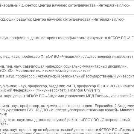
 генеральный директор Центра научного сотрудничества «Интерактив плюс»
ускающий редактор Центра научного сотрудничества «Интерактив плюс»
т. наук, профессор, декан историко-географического факультета ФГБОУ ВО «ЧГ
д-р пед. наук, профессор ФГБОУ ВО «Чувашский государственный университет
анд. пед. наук, заведующая кафедрой социально-гуманитарных дисциплин,
ГБОУ ВО «Московский политехнический университет»
 ист. наук, профессор «Актюбинский региональный государственный университ
 д-р филос. наук, профессор, академик РАЕН, профессор ФГОБУ ВО «Финансо
ийской Федерации» (Финуниверситет), Financial University
ид. наук, доцент ФГКОУ ВО «Академия управления МВД России», член российс
-р мед. наук, профессор, академик, член-корреспондент Евразийской Академи
ного учреждения ГАУ ЧР ДПО «Институт усовершенствования врачей» Минист
лики
канд. техн. наук, зам. декана по научной работе ФГБОУ ВО «Ставропольский
итет»
-р пед. наук, проректор по образовательной деятельности ФГБОУ ВО «Гжельс
н Общероссийского Союза социальных педагогов и социальных работников