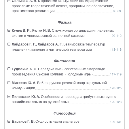
Селькина А. В.
К проблеме калькуляции полиграфической
проволоки: теоретический аспект, программное обеспечение,
практическая реализация
83-89
Физика
Кулик В. И., Кулик И. В.
Структурная организация планетных
систем в многомассовой солнечной системе
90-112
Хайдаров Г. Г., Хайдаров А. Г.
Взаимосвязь температур
плавления, кипения и критической температуры
113-116
Филология
Гудилина А. С.
Передача имен собственных в переводе
произведения Сьюзен Коллинз «Голодные игры»
117-119
Михеева Ю. А.
Веб-форум как речевой жанр виртуальной
коммуникации
120-125
Пилявских Ю. А.
Особенности перевода атрибутивных групп с
английского языка на русский язык
126-128
Философия
Баранов Г. В.
Сущность науки в культуре
129-131