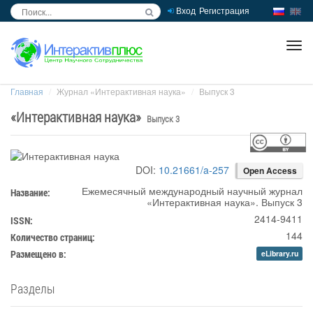
Вход
Регистрация
inc
ра
Главная
Журнал «Интерактивная наука»
Выпуск 3
«
Интерактивная наука
»
Выпуск 3
DOI:
10.21661/a-257
Open Access
Ежемесячный международный научный журнал
Название:
«
Интерактивная наука
». Выпуск 3
2414-9411
ISSN:
144
Количество страниц:
Размещено в:
eLibrary.ru
Разделы