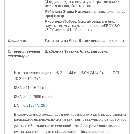
Международного института стратегических
исследований, Кыргызстан
Рябинина Элина Николаевна
, канд. экон. наук,
профессор
Яковлева Любовь Максимовна
, д-р биол.
наук, канд. мед. наук, профессор ФГБОУ ВО
«ЧГУ имени И.Н. Ульянова»
Лаврентьева Анна Владимировна
, дизайнер
Дизайнер:
Шабалина Татьяна Александровна
Ответственный
секретарь:
Интерактивная наука. – № 3. – 144 с. – ISSN 2414-9411. – DOI
10.21661/a-257.
ISSN 2414-9411 (print)
ISSN 2500-2686 (online)
DOI
10.21661/a-257
В ежемесячном международном научном журнале представлены
научно–исследовательские материалы известных и начинающих
ученых, объединенные основной темой современного видения
путей развития науки и образования. Предназначен для