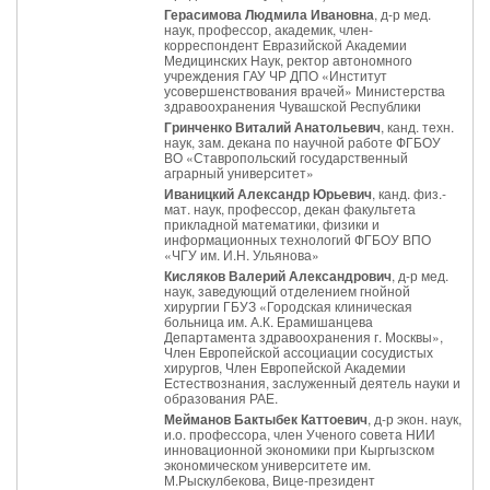
Герасимова Людмила Ивановна
, д-р мед.
наук, профессор, академик, член-
корреспондент Евразийской Академии
Медицинских Наук, ректор автономного
учреждения ГАУ ЧР ДПО «Институт
усовершенствования врачей» Министерства
здравоохранения Чувашской Республики
Гринченко Виталий Анатольевич
, канд. техн.
наук, зам. декана по научной работе ФГБОУ
ВО «Ставропольский государственный
аграрный университет»
Иваницкий Александр Юрьевич
, канд. физ.-
мат. наук, профессор, декан факультета
прикладной математики, физики и
информационных технологий ФГБОУ ВПО
«ЧГУ им. И.Н. Ульянова»
Кисляков Валерий Александрович
, д-р мед.
наук, заведующий отделением гнойной
хирургии ГБУЗ «Городская клиническая
больница им. А.К. Ерамишанцева
Департамента здравоохранения г. Москвы»,
Член Европейской ассоциации сосудистых
хирургов, Член Европейской Академии
Естествознания, заслуженный деятель науки и
образования РАЕ.
Мейманов Бактыбек Каттоевич
, д-р экон. наук,
и.о. профессора, член Ученого совета НИИ
инновационной экономики при Кыргызском
экономическом университете им.
М.Рыскулбекова, Вице-президент