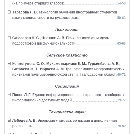
(на примере старших классов)
54-58
Тарасова Л. В.
Технология обучения иностранных студентов
языку специальности на русском языке
59-62
Психология
Слюсарев Н. С., Цветков А. В.
Психологическая модель
подростковой дисфункциональности
63-68
Сельское хозяйство
Кенжегулова С. О., Мухаметкаримов К. М., Турсинбаева А. Е.,
Ботбаева Ж. Т., Ибраева А. М.
Трансформация морфологических
признаков почв умеренно-сухой степи Павлодарской области
69-72
Социология
Попов Л. Г.
Единое информационное пространство – сообщество
информационно доступных людей
73-77
Технические науки
Лебедев А. В.
Эволюция упаковки, её дизайн и дополненная
реальность
78-82