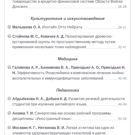
товарищество в кредитно-финансовой системе Области Войска
Донского
26-28
Культурология и искусствоведение
Малышева О. А.
Изотайп Отто Нейрата
29-31
Стойчева М. С., Ковачев А. Д.
Проектирование древесно-
кустарниковой группы по пространственному методу путем
применения нескольких точек наблюдения
32-41
Медицина
Галимова А. Р., Банникова В. А., Приходько А. О., Приходько Н.
Н.
Эффективность Ронколейкина в комплексном лечении гнойно-
воспалительных и иммунодефицитных заболеваний
42-45
Педагогика
Абдыбекова Н. А., Добаев К. Д.
Развитие речевой деятельности
студентов при изучении английского языка
46-49
Анзина Т. И.
Синергетика как основа рабочей программы
дисциплины «Иностранный язык»
50-53
Москвин Н. Г., Нятюнова В. И.
Легкая атлетика как один из
элементов здоровьесберегающих технологий в школе