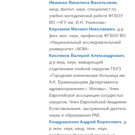
Иванова Василиса Васильевна
,
канд. филол. наук, специалист по
учебно-методической работе ФГБОУ
ВО «ЧГУ им. И.Н. Ульянова»
Кирсанов Михаил Николаевич
, д-р
физ.-мат. наук, профессор ФГБОУ ВО
«Национальный исследовательский
университет «МЭИ»
Кисляков Валерий Александрович
,
д-р мед. наук, заведующий
отделением гнойной хирургии ГБУЗ
«Городская клиническая больница им.
А.К. Ерамишанцева Департамента
здравоохранения г. Москвы», Член
Европейской ассоциации сосудистых
хирургов, Член Европейской Академии
Естествознания, заслуженный деятель
науки и образования РАЕ.
Кондрашихин Андрей Борисович
, д-
р экон. наук, канд. техн. наук,
профессор Уральский социально-