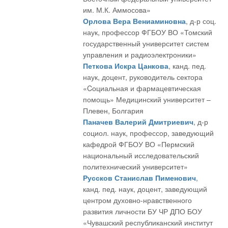
им. М.К. Аммосова»
Орлова Вера Вениаминовна
, д-р соц.
наук, профессор ФГБОУ ВО «Томский
государственный университет систем
управления и радиоэлектроники»
Петкова Искра Цанкова
, канд. пед.
наук, доцент, руководитель сектора
«Cоциальная и фармацевтическая
помощь» Медицинский университет –
Плевен, Болгария
Паначев Валерий Дмитриевич
, д-р
социол. наук, профессор, заведующий
кафедрой ФГБОУ ВО «Пермский
национальный исследовательский
политехнический университет»
Руссков Станислав Пименович
,
канд. пед. наук, доцент, заведующий
центром духовно-нравственного
развития личности БУ ЧР ДПО БОУ
«Чувашский республиканский институт