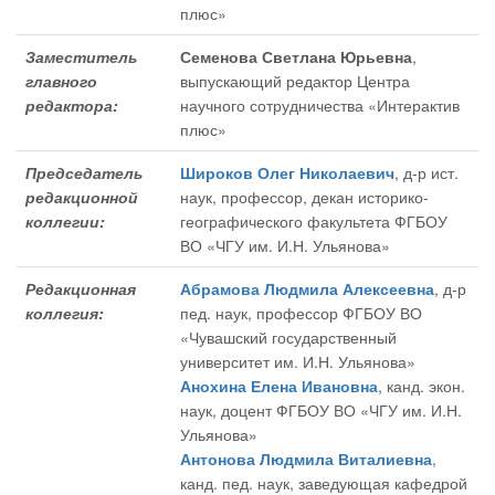
плюс»
Заместитель
Семенова Светлана Юрьевна
,
главного
выпускающий редактор Центра
редактора:
научного сотрудничества «Интерактив
плюс»
Председатель
Широков Олег Николаевич
, д-р ист.
редакционной
наук, профессор, декан историко-
коллегии:
географического факультета ФГБОУ
ВО «ЧГУ им. И.Н. Ульянова»
Редакционная
Абрамова Людмила Алексеевна
, д-р
коллегия:
пед. наук, профессор ФГБОУ ВО
«Чувашский государственный
университет им. И.Н. Ульянова»
Анохина Елена Ивановна
, канд. экон.
наук, доцент ФГБОУ ВО «ЧГУ им. И.Н.
Ульянова»
Антонова Людмила Виталиевна
,
канд. пед. наук, заведующая кафедрой