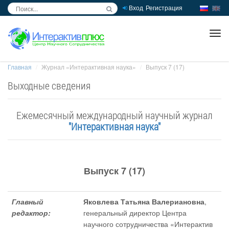
Вход
Регистрация
inc
ра
Главная
Журнал «Интерактивная наука»
Выпуск 7 (17)
Выходные сведения
Ежемесячный международный научный журнал
"Интерактивная наука"
Выпуск 7 (17)
Главный
Яковлева Татьяна Валериановна
,
редактор:
генеральный директор Центра
научного сотрудничества «Интерактив