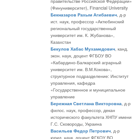
правительстве Российской Федерации»
(Финуниверситет), Financial University
Бекназаров Рахым Агибаевич
, д-р
ист. наук, профессор «Актюбинский
региональный государственный
университет им. К. Жубанова»,
Казахстан
Бекулов Хабас Мухамедович
, канд.
экон. наук, доцент ФГБОУ ВО
«Кабардино-Балкарский аграрный
университет им. В.М.Кокова»,
структурное подразделение: Институт
управления, кафедра
«Государственное и муниципальное
управление
Бережная Светлана Викторовна
, д-р
филос. наук, профессор, декан
исторического факультета ХНПУ имени
Г.С. Сковороды, Украина
Васильев Федор Петрович
, д-р
юрид. наук, доцент ФГКОУ ВО