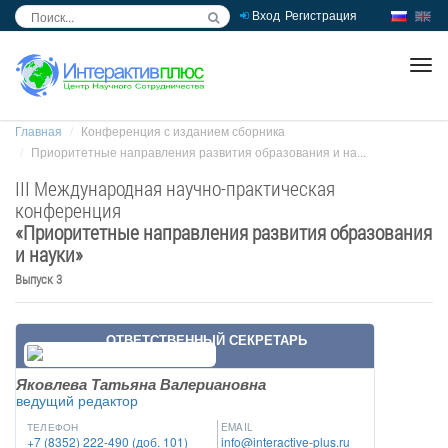
Вход
Регистрация
inc
ра
Главная
Конференция с изданием сборника
Приоритетные направления развития образования и на...
III Международная научно-практическая
конференция
«
Приоритетные направления развития образования
и науки
»
Выпуск 3
ОТВЕТСТВЕННЫЙ СЕКРЕТАРЬ
Яковлева Татьяна Валериановна
ведущий редактор
ТЕЛЕФОН
EMAIL
+7 (8352) 222-490 (доб. 101)
info@interactive-plus.ru