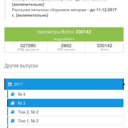
(включительно)
Рассылка печатных сборников авторам -
до 11.12.2017
г. (включительно)
просмотра Всего:
330142
подробнее
327280
2862
330142
HTML просмотр
PDF скачано
Всего
Другие выпуски
2017
№ 4
№ 3
Том 2, № 2
Том 1, № 2