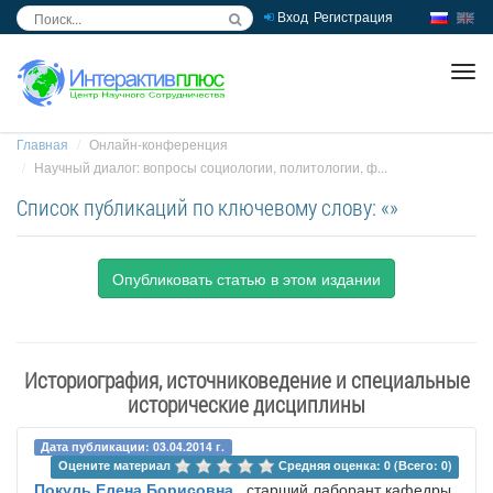
Вход
Регистрация
inc
ра
Главная
Онлайн-конференция
Научный диалог: вопросы социологии, политологии, ф...
Список публикаций по ключевому слову: «»
Опубликовать статью в этом издании
Историография, источниковедение и специальные
исторические дисциплины
Дата публикации: 03.04.2014 г.
Оцените материал 
Средняя оценка: 0 (Всего: 0)
Покуль Елена Борисовна
, старший лаборант кафедры