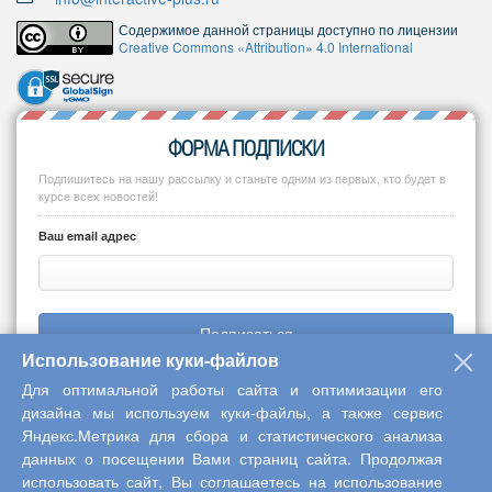
Содержимое данной страницы доступно по лицензии
Creative Commons «Attribution» 4.0 International
ФОРМА ПОДПИСКИ
Подпишитесь на нашу рассылку и станьте одним из первых, кто будет в
курсе всех новостей!
Ваш email адрес
Подписаться
Использование куки-файлов
Для оптимальной работы сайта и оптимизации его
дизайна мы используем куки-файлы, а также сервис
Яндекс.Метрика для сбора и статистического анализа
Copyright © 2013-2026 Центр научного сотрудничества «Интерактив
данных о посещении Вами страниц сайта. Продолжая
плюс»
использовать сайт, Вы соглашаетесь на использование