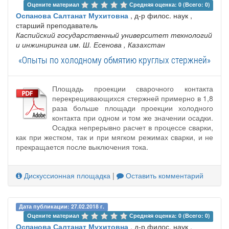
Оцените материал 
Средняя оценка: 0 (Всего: 0)
Оспанова Салтанат Мухитовна
, д-р филос. наук ,
старший преподаватель
Каспийский государственный университет технологий
и инжиниринга им. Ш. Есенова
, Казахстан
«Опыты по холодному обмятию круглых стержней»
Площадь проекции сварочного контакта
перекрещивающихся стержней примерно в 1,8
раза больше площади проекции холодного
контакта при одном и том же значении осадки.
Осадка непрерывно расчет в процессе сварки,
как при жестком, так и при мягком режимах сварки, и не
прекращается после выключения тока.
Дискуссионная площадка
|
Оставить комментарий
Дата публикации: 27.02.2018 г.
Оцените материал 
Средняя оценка: 0 (Всего: 0)
Оспанова Салтанат Мухитовна
, д-р филос. наук ,