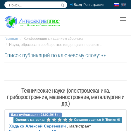
Вход
Регистрация
inc
ра
Главная
Конференция с изданием сборника
Наука, образование, общество: тенденции и перспект...
Список публикаций по ключевому слову: «»
Технические науки (электромеханика,
приборостроение, машиностроение, металлургия и
др.)
Дата публикации: 23.02.2018 г.
Оцените материал 
Средняя оценка: 0 (Всего: 0)
Ходько Алексей Сергеевич
, магистрант