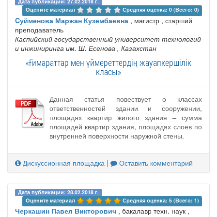
Дата публикации: 27.02.2018 г.
Оцените материал 
Средняя оценка: 0 (Всего: 0)
Cуйменова Маржан Кузембаевна
, магистр , старший
преподаватель
Каспийский государственный университет технологий
и инжиниринга им. Ш. Есенова
, Казахстан
«Ғимараттар мен үймереттердің жауапкершілік
класы»
Данная статья повествует о классах
ответственностей здании и сооружении,
площадях квартир жилого здания – сумма
площадей квартир здания, площадях слоев по
внутренней поверхности наружной стены.
Дискуссионная площадка
|
Оставить комментарий
Дата публикации: 28.02.2018 г.
Оцените материал 
Средняя оценка: 5 (Всего: 1)
Черкашин Павел Викторович
, бакалавр техн. наук ,