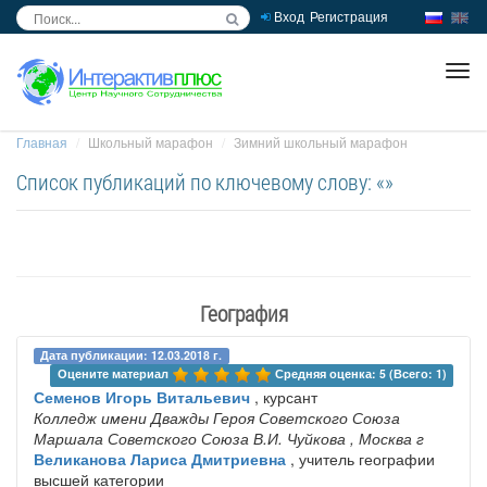
Вход
Регистрация
inc
ра
Главная
Школьный марафон
Зимний школьный марафон
Список публикаций по ключевому слову: «»
География
Дата публикации: 12.03.2018 г.
Оцените материал 
Средняя оценка: 5 (Всего: 1)
Семенов Игорь Витальевич
, курсант
Колледж имени Дважды Героя Советского Союза
Маршала Советского Союза В.И. Чуйкова
, Москва г
Великанова Лариса Дмитриевна
, учитель географии
высшей категории