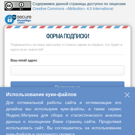
Содержимое данной страницы доступно по лицензии
Creative Commons «Attribution» 4.0 International
ФОРМА ПОДПИСКИ
Подпишитесь на нашу рассылку и станьте одним из первых, кто будет в
курсе всех новостей!
Ваш email адрес
Подписаться
Использование куки-файлов
Для оптимальной работы сайта и оптимизации его
дизайна мы используем куки-файлы, а также сервис
Яндекс.Метрика для сбора и статистического анализа
Copyright © 2013-2026 Центр научного сотрудничества «Интерактив
данных о посещении Вами страниц сайта. Продолжая
плюс»
использовать сайт, Вы соглашаетесь на использование
куки-файлов и указанного сервиса.