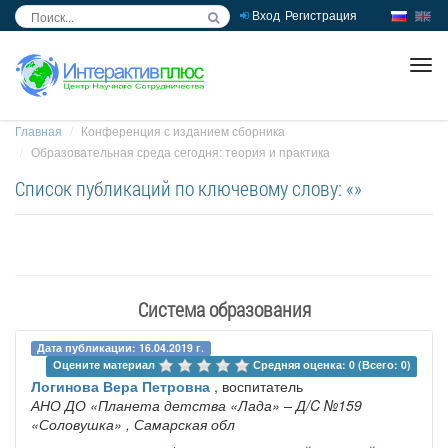
Вход
Регистрация
inc
ра
Главная
Конференция с изданием сборника
Образовательная среда сегодня: теория и практика
Список публикаций по ключевому слову: «»
Система образования
Дата публикации: 16.04.2019 г.
Оцените материал 
Средняя оценка: 0 (Всего: 0)
Логинова Вера Петровна
, воспитатель
АНО ДО «Планета детства «Лада» – Д/C №159
«Соловушка»
, Самарская обл