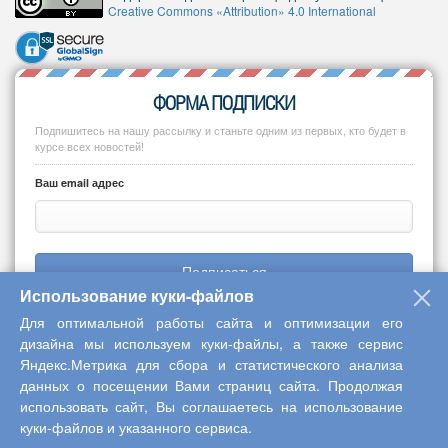
Creative Commons «Attribution» 4.0 International
ФОРМА ПОДПИСКИ
Подпишитесь на нашу рассылку и станьте одним из первых, кто будет в
курсе всех новостей!
Ваш email адрес
Подписаться
Использование куки-файлов
Для оптимальной работы сайта и оптимизации его
дизайна мы используем куки-файлы, а также сервис
Яндекс.Метрика для сбора и статистического анализа
Copyright © 2013-2026 Центр научного сотрудничества «Интерактив
данных о посещении Вами страниц сайта. Продолжая
плюс»
использовать сайт, Вы соглашаетесь на использование
куки-файлов и указанного сервиса.
Наверх