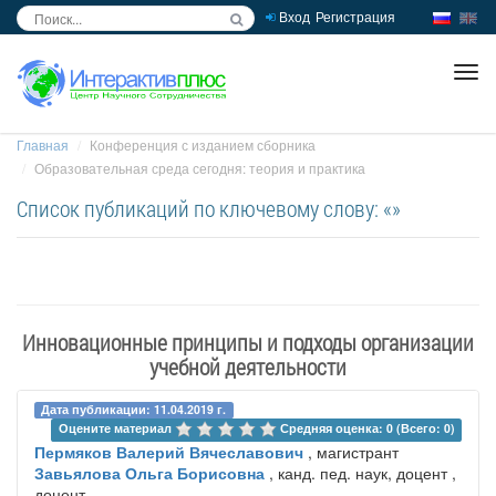
Вход
Регистрация
inc
ра
Главная
Конференция с изданием сборника
Образовательная среда сегодня: теория и практика
Список публикаций по ключевому слову: «»
Инновационные принципы и подходы организации
учебной деятельности
Дата публикации: 11.04.2019 г.
Оцените материал 
Средняя оценка: 0 (Всего: 0)
Пермяков Валерий Вячеславович
, магистрант
Завьялова Ольга Борисовна
, канд. пед. наук, доцент ,
доцент