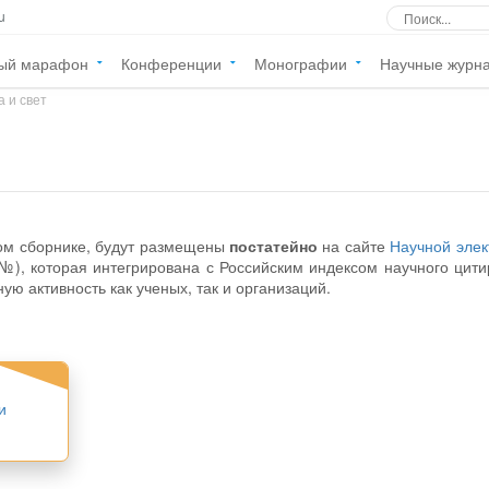
u
ый марафон
Конференции
Монографии
Научные журн
 и свет
ом сборнике, будут размещены
постатейно
на сайте
Научной элек
о цитирования
 активность как ученых, так и организаций.
и