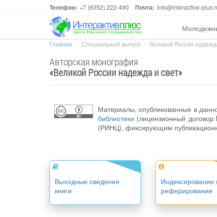
Телефон:
+7 (8352) 222-490
Почта:
info@interactive-plus.r
Молодежн
Главная
Специальный выпуск
Великой России надежда
Авторская монография
«
Великой России надежда и свет
»
Материалы, опубликованные в данн
библиотеки
(лицензионный договор №), которая интегрирована с Российским индексом научног
(РИНЦ), фиксирующим публикационную
Выходные сведения
Индексирование 
книги
реферирование