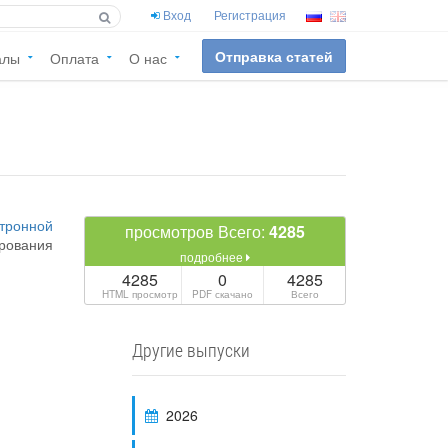
Вход
Регистрация
Отправка статей
алы
Оплата
О нас
тронной
просмотров Всего:
4285
подробнее
4285
0
4285
HTML просмотр
PDF скачано
Всего
Другие выпуски
2026