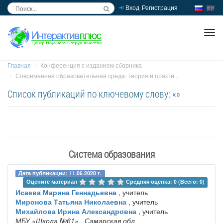
Вход
Регистрация
inc
ра
Главная
Конференция с изданием сборника
Современная образовательная среда: теория и практи...
Список публикаций по ключевому слову: «»
Система образования
Дата публикации: 11.06.2020 г.
Оцените материал 
Средняя оценка: 0 (Всего: 0)
Исаева Марина Геннадьевна
, учитель
Миронова Татьяна Николаевна
, учитель
Михайлова Ирина Александровна
, учитель
МБУ «Школа №61»
, Самарская обл