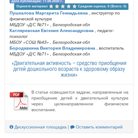
Дата публикации: 11.06.2020 г.
Оцените материал 
Средняя оценка: 0 (Всего: 0)
Пушкалова Маргарита Геннадьевна
, инструктор по
физической культуре
МБДОУ «Д/С №71»
, Белгородская обл
Катляревская Евгения Александровна
, педагог-
психолог
МБОУ «СОШ №43»
, Белгородская обл
Бородавкина Виктория Владимировна
, воспитатель
МБДОУ «Д/С №71»
, Белгородская обл
«Двигательная активность – средство приобщения
детей дошкольного возраста к здоровому образу
жизни»
В статье освещаются задачи, направленные на
приобщение детей к двигательной культуре
через целенаправленное физическое
воспитание.
Дискуссионная площадка
|
Оставить комментарий