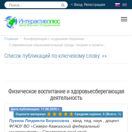
Вход
Регистрация
inc
ра
Главная
Конференция с изданием сборника
Современная образовательная среда: теория и практи...
Список публикаций по ключевому слову: «»
Физическое воспитание и здоровьесберегающая
деятельность
Дата публикации: 11.06.2020 г.
Оцените материал 
Средняя оценка: 5 (Всего: 1)
Лукина Людмила Борисовна
, канд. пед. наук , доцент
ФГАОУ ВО «Северо-Кавказский федеральный
университет»
, Ставропольский край